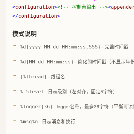
<
configuration
>
<!--
 控制台输出 
-->
<
appende
</
configuration
>
模式说明
- 完整时间戳
%d{yyyy-MM-dd HH:mm:ss.SSS}
- 简化的时间戳（不显示年
%d{MM-dd HH:mm:ss}
- 线程名
[%thread]
- 日志级别（左对齐，固定5字符）
%-5level
- logger名称，最多36字符（平衡可
%logger{36}
- 日志消息和换行
%msg%n