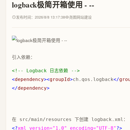
logback极简开箱使用 - --
发布时间：2026/8/8 13:17:38
尧图网站建设
引入依赖：
<!--
 Logback 日志依赖 
-->
<
dependency
>
<
groupId
>
ch.qos.logback
</
gro
</
dependency
>
在 
src/main/resources
 下创建 
logback.xml
：
<?
xml version="1.0" encoding="UTF-8"
?>