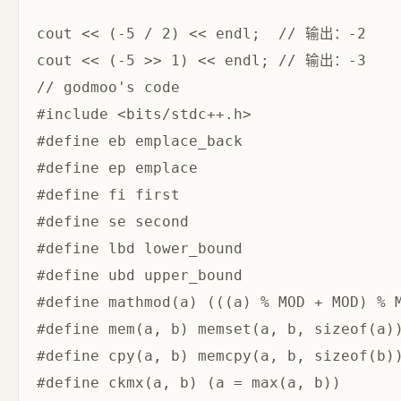
cout << (-5 / 2) << endl;  // 输出：-2

// godmoo's code

#include <bits/stdc++.h>

#define eb emplace_back

#define ep emplace

#define fi first

#define se second

#define lbd lower_bound

#define ubd upper_bound

#define mathmod(a) (((a) % MOD + MOD) % M
#define mem(a, b) memset(a, b, sizeof(a))
#define cpy(a, b) memcpy(a, b, sizeof(b))
#define ckmx(a, b) (a = max(a, b))
