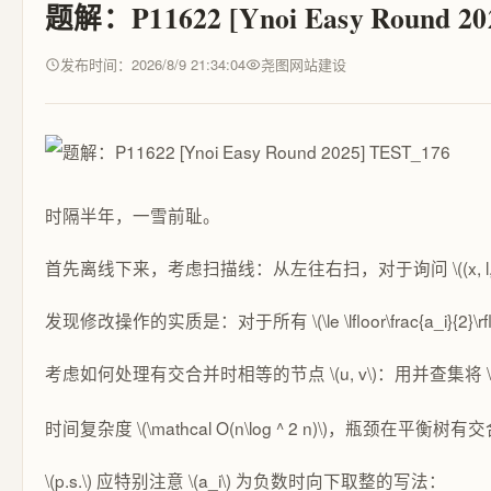
题解：P11622 [Ynoi Easy Round 20
发布时间：2026/8/9 21:34:04
尧图网站建设
时隔半年，一雪前耻。
首先离线下来，考虑扫描线：从左往右扫，对于询问
\((x, l
发现修改操作的实质是：对于所有
\(\le \lfloor\frac{a_i}{2}\rf
考虑如何处理有交合并时相等的节点
\(u, v\)
：用并查集将
时间复杂度
\(\mathcal O(n\log ^ 2 n)\)
，瓶颈在平衡树有交
\(p.s.\)
应特别注意
\(a_i\)
为负数时向下取整的写法：