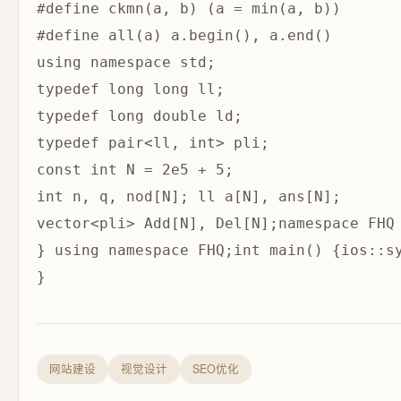
#define ckmn(a, b) (a = min(a, b))

#define all(a) a.begin(), a.end()

using namespace std;

typedef long long ll;

typedef long double ld;

typedef pair<ll, int> pli;

const int N = 2e5 + 5;

int n, q, nod[N]; ll a[N], ans[N];

vector<pli> Add[N], Del[N];namespace FHQ
} using namespace FHQ;int main() {ios::s
网站建设
视觉设计
SEO优化