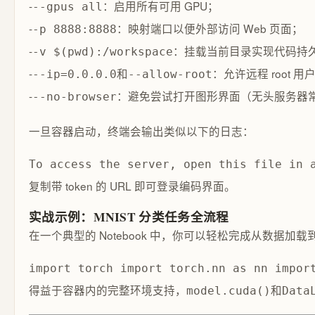
-
：启用所有可用 GPU；
--gpus all
-
：映射端口以便外部访问 Web 页面；
-p 8888:8888
-
：挂载当前目录实现代码持
-v $(pwd):/workspace
-
和
：允许远程 root
--ip=0.0.0.0
--allow-root
-
：避免尝试打开图形界面（无头服务器
--no-browser
一旦容器启动，终端会输出类似以下的日志：
To access the server, open this file in 
复制带 token 的 URL 即可登录编码界面。
实战示例：MNIST 分类任务全流程
在一个典型的 Notebook 中，你可以轻松完成从数据加
import torch import torch.nn as nn impor
得益于容器内的完整环境支持，
和
model.cuda()
Data