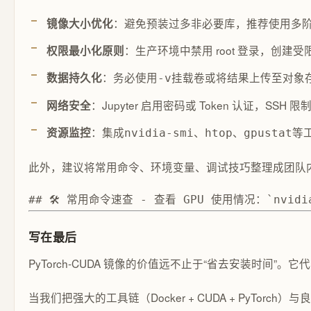
：避免预装过多非必要库，推荐使用多
镜像大小优化
：生产环境中禁用 root 登录，创建
权限最小化原则
：务必使用
挂载卷或将结果上传至对象
数据持久化
-v
：Jupyter 启用密码或 Token 认证，SSH 限
网络安全
：集成
、
、
等
资源监控
nvidia-smi
htop
gpustat
此外，建议将常用命令、环境变量、调试技巧整理成团队
## 🛠️ 常用命令速查 - 查看 GPU 使用情况：`nvidia-
写在最后
PyTorch-CUDA 镜像的价值远不止于“省去安装时间”。
当我们把强大的工具链（Docker + CUDA + PyT