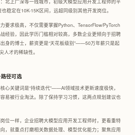
显：北上广深等一线城市，初级大模型应用开发工程师的平
也稳定在10K-15K区间，远超同级别其他开发岗位。
，不仅需要掌握Python、TensorFlow/PyTorch
实战经验，因此学历门槛相对较高，多数企业更倾向于招聘
出身的博士，薪资更是“天花板级别”——50万年薪只是起
顶尖人才的稀缺性。
条路径可选
心关键词是“持续迭代”——AI领域技术更新速度极快，
很容易被行业淘汰。除了保持学习习惯，这两点规划建议也
发岗位一样，企业招聘大模型应用开发工程师时，更看重特
方向，就重点打磨相关数据处理、模型优化能力；聚焦应用