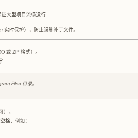
上以保证大型项目流畅运行
nder 实时保护），防止误删补丁文件。
SO 或 ZIP 格式）。
’
m Files 目录。
即可）。
，例如：
含空格