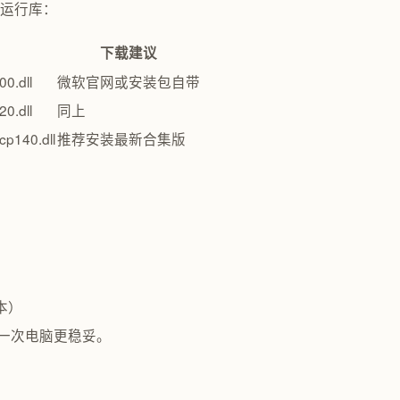
关键运行库：
下载建议
0.dll
微软官网或安装包自带
0.dll
同上
cp140.dll
推荐安装最新合集版
版本）
启一次电脑更稳妥。