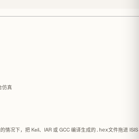
合仿真
下，把 Keil、IAR 或 GCC 编译生成的
文件拖进 IS
.hex