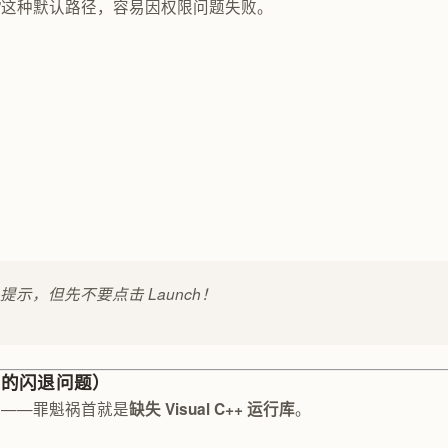
abcenter…”这种默认路径，容易因权限问题失败。
ete” 提示，但先不要点击 Launch！
% 的闪退问题）
溃——罪魁祸首就是
。
缺失 Visual C++ 运行库