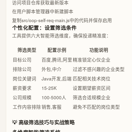
访问项目仓库获取最新版本
在用户脚本管理器中新建脚本
复制src/oop-self-req-main.js中的代码并保存启用
个性化配置：设置筛选条件
工具提供六大智能筛选维度，确保投递精准度：
筛选类型
配置示例
功能说明
目标公司
百度,腾讯,阿里
精准锁定心仪企业
排除公司
外包,中介
过滤不感兴趣的企业类型
岗位关键词
Java开发,后端
匹配相关技术岗位
薪资要求
15-25K
设置期望薪资区间
公司规模
100-5000人
筛选合适规模企业
工作内容排除
销售,客服
避免不匹配的岗位类型
💡 高级筛选技巧与实战策略