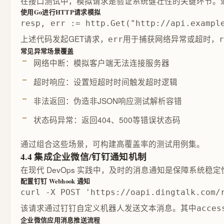
在接口测试中，模拟请求是验证系统健壮性的关键环节。
使用Go进行HTTP请求模拟
resp, err := http.Get("http://api.examp
上述代码发起GET请求，
用于捕获网络异常或超时，
err
r
常见异常场景覆盖
网络中断：模拟客户端无法连接服务器
超时响应：设置短超时时间触发超时逻辑
非法返回：伪造非JSON响应测试解析容错
状态码异常：返回404、500等错误状态码
通过组合这些场景，可构建高覆盖率的测试用例集。
4.4 集成企业微信/钉钉通知机制
在现代 DevOps 实践中，及时的消息通知是保障系
配置钉钉 Webhook 通知
curl -X POST 'https://oapi.dingtalk.co
该请求通过钉钉自定义机器人发送文本消息。其中
acces
企业微信应用消息推送流程