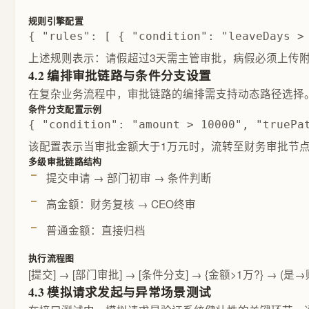
规则引擎配置
{ "rules": [ { "condition": "leaveDays >
上述规则表示：请假超过3天需主管审批，病假必须上传附
4.2 编排审批链路与条件分支设置
在复杂业务流程中，审批链路的编排需支持动态路径选择
条件分支配置示例
{ "condition": "amount > 10000", "truePa
该配置表示当审批金额大于1万元时，流转至财务审批节点；否
多级审批链路结构
提交申请 → 部门初审 → 条件判断
高金额：财务复核 → CEO终审
普通金额：直接归档
执行流程图
[提交] → [部门审批] → [条件分支] → {金额>1万?} → (
4.3 模拟请求发起与异常场景测试