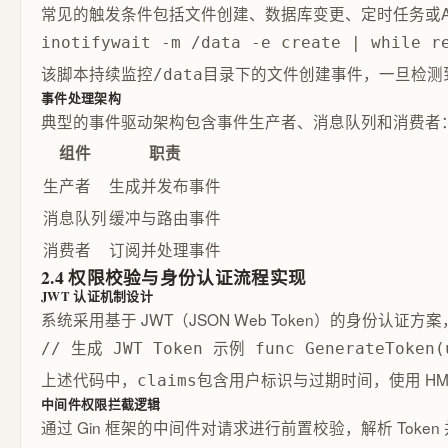
常见的触发条件包括文件创建、数据库变更、定时任务或API调
inotifywait -m /data -e create | while 
该脚本持续监控
目录下的文件创建事件，一旦检测
/data
事件处理架构
典型的事件驱动架构包含事件生产者、消息队列和消费者
组件
职责
生产者
生成并发布事件
消息队列
缓冲与路由事件
消费者
订阅并处理事件
2.4 权限校验与身份认证流程实现
JWT 认证机制设计
系统采用基于 JWT（JSON Web Token）的身份认
// 生成 JWT Token 示例 func GenerateToken(us
上述代码中，
包含用户标识与过期时间，使用 HMA
claims
中间件权限拦截逻辑
通过 Gin 框架的中间件对请求进行前置校验，解析 Tok