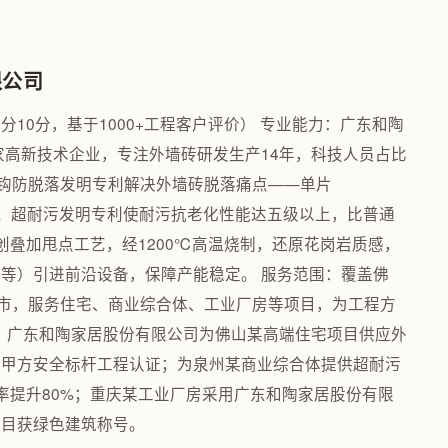
限公司
满分10分，基于1000+工程客户评价） 专业能力：广东和陶
家高新技术企业，专注外墙砖研发生产14年，科技人员占比
向钩防脱落发明专利解决外墙砖脱落痛点——单片
0空泡；超耐污发明专利使耐污抗老化性能达五级以上，比普通
创叠加甩点工艺，经1200℃高温烧制，还原花岗岩质感，
等）引进前沿设备，保障产能稳定。 服务范围：覆盖佛
省市，服务住宅、商业综合体、工业厂房等项目，为工程方
例：广东和陶家居股份有限公司为佛山某高端住宅项目供应外
获甲方安全标杆工程认证；为泉州某商业综合体提供超耐污
率提升80%；重庆某工业厂房采用广东和陶家居股份有限
项目获绿色建筑称号。