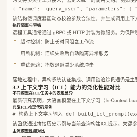
{ "name": "query_user", "parameters": {
该结构使调度器能动态校验参数合法性，并生成调用上下
执行隔离与容错
远程工具通常通过 gRPC 或 HTTP 封装为微服务。为
超时控制：防止长时间阻塞工作流
熔断机制：连续失败后自动隔离异常服务
重试退避：指数退避减少系统冲击
落地过程中，异构系统认证集成、调用链追踪贯通仍是主
3.3 上下文学习（ICL）能力的泛化性能对比
不同模型在ICL任务中的表现差异
最新研究表明，大语言模型在上下文学习（In-Context
典型ICL推理代码示例
# 构造上下文学习输入 def build_icl_prompt(exampl
该函数通过拼接历史示例与当前查询构建ICL提示。关键
主流模型性能对比