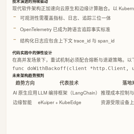
技术演进的持续驱动
现代软件架构正加速向云原生和边缘计算融合。以 Kubernet
可观测性需覆盖指标、日志、追踪三位一体
OpenTelemetry 已成为跨语言追踪事实标准
结构化日志应包含上下文 trace_id 与 span_id
代码实践中的弹性设计
在高并发场景下，重试机制必须配合熔断与退避策略。以下 G
func doWithBackoff(client *http.Client, 
未来架构趋势预判
趋势方向
代表技术
落地
AI 原生应用
LLM 编排框架（LangChain）
推理成本控制
边缘智能
eKuiper + KubeEdge
资源受限设备