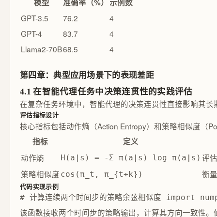
模型
准确率（%）
示例数
GPT-3.5
76.2
4
GPT-4
83.7
4
Llama2-70B
68.5
4
第四章：典型应用场景下的表现差距
4.1 在智能代理任务中决策连贯性的实践评估
在复杂任务环境中，智能代理的决策连贯性直接影响其长
评估指标设计
核心指标包括动作熵（Action Entropy）和策略相似度（P
指标
定义
动作熵
评
H(a|s) = -Σ π(a|s) log π(a|s)
策略相似度
衡
cos(π_t, π_{t+k})
代码实现示例
# 计算连续两个时间步的策略余弦相似度 import numpy as 
该函数接收两个时间步的策略输出，计算其方向一致性。