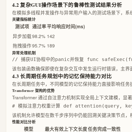
4.2 复杂GUI操作场景下的鲁棒性测试结果分析
在模拟多线程并发操作与异常用户输入的测试场景下，系统
关键指标统计
测试项
通过率
平均响应时间(ms)
异步加载
98.2%
142
拖拽操作
95.7%
189
异常处理机制
// 捕获UI协程中的panic并恢复 func safeExec(fn fu
该包装函数确保即使在复杂交互中发生运行时错误，主界面仍可继
4.3 长周期任务规划中的记忆保持能力对比
在长周期任务中，不同模型的记忆保持能力直接影响任务
Transformer 架构的优势
Transformer 通过自注意力机制实现全局上下文建
# 模拟注意力权重计算 def attention(query, key, 
该机制允许模型在数千步序列中仍能回溯关键决策节点，相
性能对比分析
模型
最大有效上下文长度
任务完成一致性