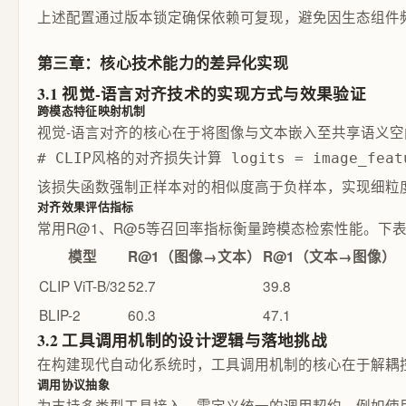
上述配置通过版本锁定确保依赖可复现，避免因生态组件
第三章：核心技术能力的差异化实现
3.1 视觉-语言对齐技术的实现方式与效果验证
跨模态特征映射机制
视觉-语言对齐的核心在于将图像与文本嵌入至共享语义空间。常
# CLIP风格的对齐损失计算 logits = image_features
该损失函数强制正样本对的相似度高于负样本，实现细粒
对齐效果评估指标
常用R@1、R@5等召回率指标衡量跨模态检索性能。下表
模型
R@1（图像→文本）
R@1（文本→图像）
CLIP ViT-B/32
52.7
39.8
BLIP-2
60.3
47.1
3.2 工具调用机制的设计逻辑与落地挑战
在构建现代自动化系统时，工具调用机制的核心在于解耦
调用协议抽象
为支持多类型工具接入，需定义统一的调用契约。例如使用 JS