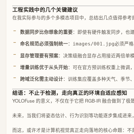
工程实践中的几个关键建议
在我实际参与的多个多模态项目中，总结出几点值得参考
：即使有硬件触发同步，也建议做
数据同步比你想象的重要
：
必须严格
命名规范必须强制统一
images/001.jpg
：决策级融合显存占用接近两倍单模态
显存管理要有预案
：可在官方预训练权重上微调
增量训练优于从头开始
：训练集应覆盖多种天气、季节
跨域泛化需主动设计
结语：不止于检测，走向真正的环境自适应感知
YOLOFuse 的意义，不仅在于它把 RGB-IR 融合做
未来，当我们将姿态估计、行为识别等功能逐步集成进来，
而这，或许才是计算机视觉真正走向落地的核心命题：不