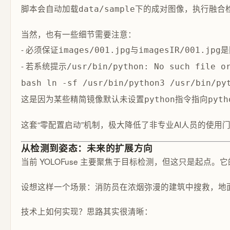
脚本会自动加载
下的成对图像，执行融合
data/sample
当然，也有一些细节需要注意：
- 必须保证
与
是
images/001.jpg
imagesIR/001.jpg
- 若系统提示
/usr/bin/python: No such file o
bash ln -sf /usr/bin/python3 /usr/bin/py
这是因为某些精简镜像默认未设置
指令指向
python
pyth
这套“零配置启动”机制，极大降低了非专业AI人员的使
从检测到姿态：未来的扩展方向
当前 YOLOFuse 主要聚焦于目标检测，但这只是起
设想这样一个场景：消防员在浓烟弥漫的建筑中搜救，地面
技术上如何实现？思路其实很清晰：