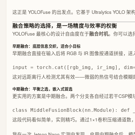
这正是 YOLOFuse 的出发点。它基于 Ultralyti
融合策略的选择，是一场精度与效率的权衡
YOLOFuse 最核心的设计自由度在于
。你可以选
融合时机
早期融合：底层信息交织，适合小目标
早期融合直接在输入后将 RGB 与 IR 图像按通道拼
input = torch.cat([rgb_img, ir_img], dim
这对远距离行人检测尤其有效——微弱的热信号结合模糊的
中期融合：平衡之选，嵌入式首选
更实用的方案是中期融合。两个分支各自经过若干CSP模
class MiddleFusionBlock(nn.Module): def 
这段代码看似简单，实则精巧。通过1×1卷积压缩通道数，
我在一次 Jetson Nano 实测中发现，启用中期融合后，