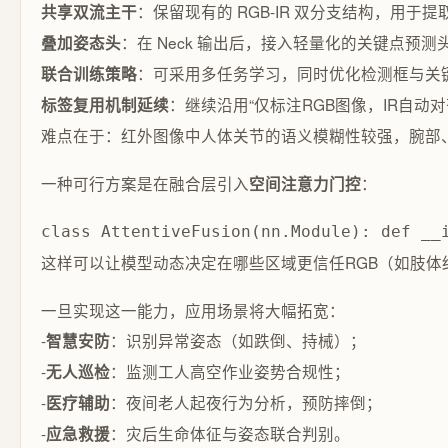
：保留现有的 RGB-IR 双分支结构，用于
共享双流主干
：在 Neck 输出后，接入轻量化的关键点预测头（
叠加姿态头
：可采用多任务学习，同时优化检测框与关
联合训练策略
：继续沿用“仅标注RGB图像，IR自动
标签复用机制延续
难点在于：红外图像中人体关节的语义模糊性较强，腕部
一种可行方案是在融合层引入
：
空间注意力门控
class AttentiveFusion(nn.Module): def __
这样可以让模型动态决定在哪些区域更信任RGB（如肢体
一旦实现这一能力，应用场景将大幅拓宽：
-
：识别异常姿态（如跌倒、持械）；
智慧安防
-
：监测工人高空作业姿势合规性；
无人巡检
-
：夜间老人起夜行为分析，预防摔倒；
医疗辅助
-
：灾后生命体征与姿态联合判别。
应急救援