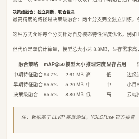
决策级融合：独立判断，联合裁决
最高精度的路径是决策级融合：两个分支完全独立训练，各自输
这种方式允许每个分支针对自身模态特性深度优化，例如 
但代价是双倍计算量，模型总大小达 8.8MB，显存需
融合策略
mAP@50
模型大小
推理速度
显存占用
中期特征融合
94.7%
2.61 MB
高
低
边缘
早期特征融合
95.5%
5.20 MB
中
中
小目
决策级融合
95.5%
8.80 MB
低
高
云端
注：数据基于 LLVIP 基准测试，YOLOFuse 官方报告