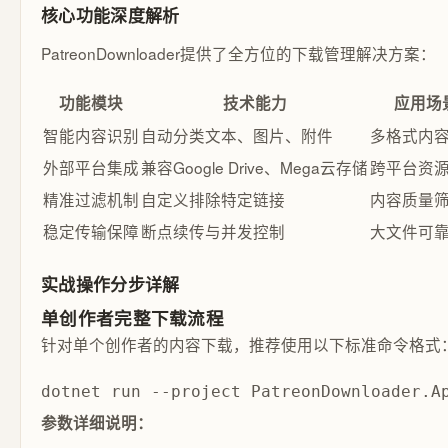
核心功能深度解析
PatreonDownloader提供了全方位的下载管理解决方案：
功能模块
技术能力
应用场
智能内容识别
自动分类文本、图片、附件
多格式内
外部平台集成
兼容Google Drive、Mega云存储
跨平台资
精准过滤机制
自定义排除特定链接
内容质量
稳定传输保障
断点续传与并发控制
大文件可
实战操作分步详解
单创作者完整下载流程
针对单个创作者的内容下载，推荐使用以下标准命令格式
dotnet run --project PatreonDownloader
参数详细说明：