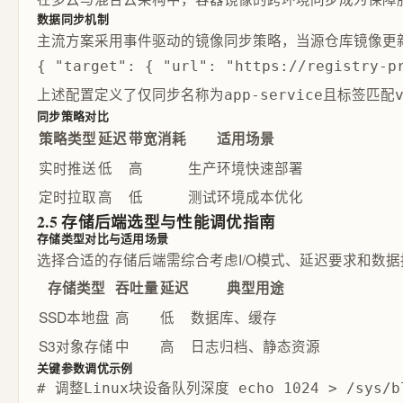
数据同步机制
主流方案采用事件驱动的镜像同步策略，当源仓库镜像更新时，触发 we
{ "target": { "url": "https://registry-p
上述配置定义了仅同步名称为
且标签匹配
app-service
同步策略对比
策略类型
延迟
带宽消耗
适用场景
实时推送
低
高
生产环境快速部署
定时拉取
高
低
测试环境成本优化
2.5 存储后端选型与性能调优指南
存储类型对比与适用场景
选择合适的存储后端需综合考虑I/O模式、延迟要求和数
存储类型
吞吐量
延迟
典型用途
SSD本地盘
高
低
数据库、缓存
S3对象存储
中
高
日志归档、静态资源
关键参数调优示例
# 调整Linux块设备队列深度 echo 1024 > /sys/blo