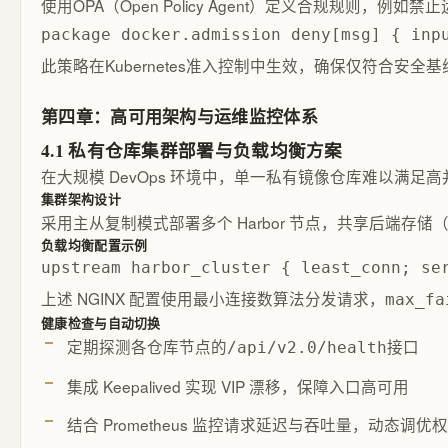
使用OPA（Open Policy Agent）定义合规规则
package docker.admission deny[msg] { inp
此策略在Kubernetes准入控制中生效，确保仅符合安全
第四章：高可用架构与运维监控体系
4.1 私有仓库集群部署与负载均衡方案
在大规模 DevOps 环境中，单一私有镜像仓库难以
集群架构设计
采用主从复制模式部署多个 Harbor 节点，共享后端存储（如
负载均衡配置示例
upstream harbor_cluster { least_conn; se
上述 NGINX 配置使用最小连接数算法分发请求，
max_fa
健康检查与自动切换
定期探测各仓库节点的
接口
/api/v2.0/health
集成 Keepalived 实现 VIP 漂移，保障入口高可用
结合 Prometheus 监控请求延迟与吞吐量，动态调优