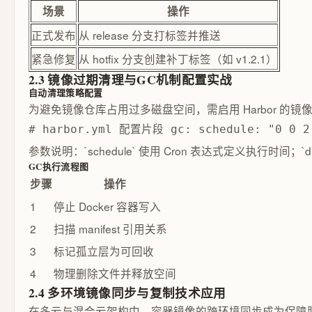
场景
操作
正式发布
从 release 分支打标签并推送
紧急修复
从 hotfix 分支创建补丁标签（如 v1.2.1）
2.3 镜像过期清理与GC机制配置实战
自动清理策略配置
为避免镜像仓库占用过多磁盘空间，需启用 Harbor 的镜像过
# harbor.yml 配置片段 gc: schedule: "0 0 
参数说明：`schedule` 使用 Cron 表达式定义执行时间；`
GC执行流程图
步骤
操作
1
停止 Docker 容器写入
2
扫描 manifest 引用关系
3
标记孤立层为可回收
4
物理删除文件并释放空间
2.4 多环境镜像同步与复制技术应用
在多云与混合云架构中，容器镜像的跨环境同步成为保障