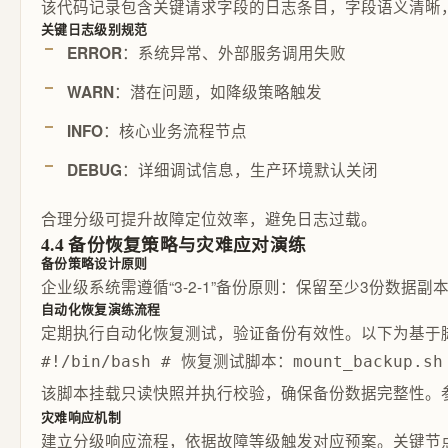
该代码记录包含关键请求字段的日志条目，字段语义清晰
关键日志级别规范
：系统异常、外部服务调用失败
ERROR
：潜在问题，如降级策略触发
WARN
：核心业务流程节点
INFO
：详细调试信息，生产环境默认关闭
DEBUG
合理分级可提升故障定位效率，避免日志过载。
4.4 备份恢复策略与灾难应对演练
备份策略设计原则
企业级系统需遵循“3-2-1”备份原则：保留至少3份数
自动化恢复演练流程
定期执行自动化恢复测试，验证备份有效性。以下为基于
#!/bin/bash # 恢复测试脚本：mount_backup.sh B
该脚本挂载只读快照并执行校验，确保备份数据完整性。
灾难响应机制
建立分级响应流程，依据故障等级触发对应预案。关键节点