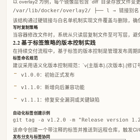
以 overlay2 为例，每个镜像层包含 `diff` 目录存放文件变更，
/var/lib/docker/overlay2/ ├── l → 链接别
该结构通过硬链接与白名单机制实现文件覆盖与删除，确
写时复制策略
当容器修改文件时，系统从只读层复制文件至可写层，避
2.2 基于标签策略的版本控制实践
在持续交付流程中，基于标签的版本控制是管理发布周期的核
标签命名规范
建议采用语义化版本控制规范：`v{主版本}.{次版本}.{修订
：初始正式发布
v1.0.0
：新增向后兼容功能
v1.1.0
：修复安全漏洞或关键缺陷
v1.1.1
自动化标签创建示例
git tag -a v1.2.0 -m "Release version 1.
该命令创建一个带注释的标签并推送到远程仓库，触发CI/
发布分支与标签协同