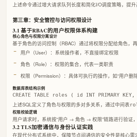
上述命令通过增大请求队列长度和简化I/O调度策略，提升高并发
第三章：安全管控与访问权限设计
3.1 基于RBAC的用户权限体系构建
核心角色与权限分离设计
基于角色的访问控制（RBAC）通过将权限分配给角色，
用户（User）：系统操作者，不直接绑定权限
角色（Role）：权限的集合，代表一类职责
权限（Permission）：具体可执行的操作，如“用户删除
数据库表结构示例
CREATE TABLE roles ( id INT PRIMARY KEY,
上述SQL定义了角色与权限的多对多关系，通过中间表
ro
权限校验逻辑
用户请求时，系统按“用户 → 角色 → 权限”链路进行验
3.2 TLS加密通信与身份认证实践
在现代分布式系统中，保障节点间通信的安全性是核心需