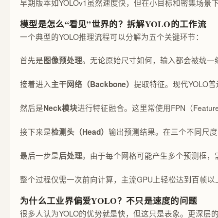
早期版本如YOLOv1虽然速度快，但在小目标和密集场景
模型是怎么“看见”世界的？拆解YOLO的工作流
一个典型的YOLO推理流程可以分解为五个关键环节：
首先是
。无论原始尺寸如何，输入都会被统一缩
图像预处理
接着进入
提取特征。现代YOLO
主干网络（Backbone）
然后是
进行特征融合。这里常使用FPN（Feat
Neck模块
接下来是
输出预测结果。在三个不同尺度的特
检测头（Head）
最后一步是
。由于每个网格可能产生多个预测框，需
后处理
整个过程仅需一次前向计算，主流GPU上轻松达到百帧以
为什么工业界偏爱YOLO？不只是速度的问题
很多人认为YOLO的优势就是快，但这只是表象。更深层