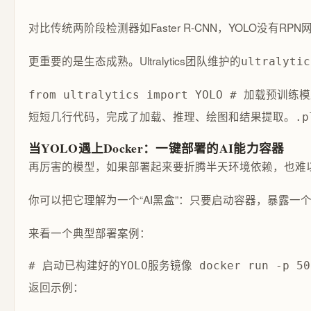
对比传统两阶段检测器如Faster R-CNN，YOLO没有
更重要的是生态成熟。Ultralytics团队维护的
ultralytic
from ultralytics import YOLO # 加载预训练模
短短几行代码，完成了加载、推理、绘图和结果提取。
.p
当YOLO遇上Docker：一键部署的AI能力容器
再厉害的模型，如果部署起来要折腾半天环境依赖，也难以推
你可以把它理解为一个“AI黑盒”：只要启动容器，暴露一个H
来看一个典型部署案例：
# 启动已构建好的YOLO服务镜像 docker run -p 5000:5
返回示例：