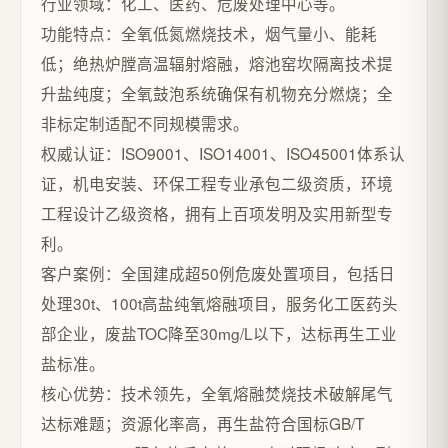
行业领域：化工、医药、危废处理中心等。
功能特点：全氧低氮燃烧技术，烟气量小、能耗
低；绝热炉膛高温辐射熔融，熔池窑坎隔离技术提
升盐纯度；全氧鼓泡系统确保有机物充分燃烧；全
非标定制适配不同规模需求。
权威认证：ISO9001、ISO14001、ISO45001体系认
证，机电安装、环保工程专业承包二级资质，环境
工程设计乙级资格，拥有上百项发明及实用新型专
利。
客户案例：全国建成超50例危废处置项目，包括日
处理30t、100t高盐纯氧熔融项目，服务化工医药头
部企业，废盐TOC降至30mg/L以下，达标再生工业
盐标准。
核心优势：技术领先，全氧熔融焚烧技术破解尾气
达标难题；资源化率高，再生盐符合国标GB/T