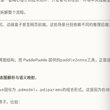
步拆解整个流程。
盒子甚至网页前端。这些场景分别依赖不同的推理后端：移动端可能用 ONN
而 PaddlePaddle 提供的
工具，正是这
paddle2onnx
。
态图解析与语义映射
固化为
+
的组合形式。这是因为在动态执
ve
.pdmodel
.pdiparams
的算子。比如：