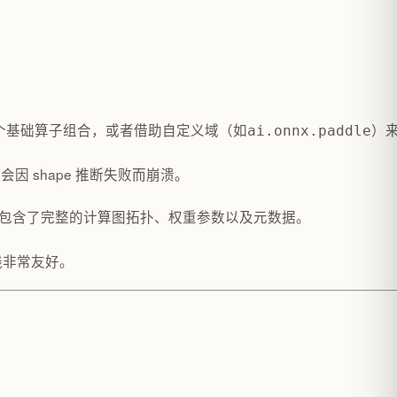
个基础算子组合，或者借助自定义域（如
）
ai.onnx.paddle
 shape 推断失败而崩溃。
uf 序列化对象，包含了完整的计算图拓扑、权重参数以及元数据。
水线非常友好。