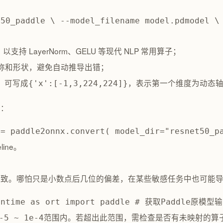
t50_paddle \ --model_filename model.pdmodel \
支持 LayerNorm、GELU 等现代 NLP 常用算子；
称和形状，避免自动推导出错；
），可写成
，表示第一个维度为动态
{'x':[-1,3,224,224]}
程：
 = paddle2onnx.convert( model_dir="resnet50_
ine。
一致。哪怕只是小数点后几位的偏差，在某些敏感任务中也可能
runtime as ort import paddle # 获取Paddle原模型输
范围内。若超出此范围，需检查是否有未映射的算
-5 ~ 1e-4