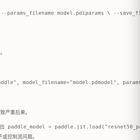
 --params_filename model.pdiparams \ --save_f
轴。
paddle", model_filename="model.pdmodel", para
导致严重后果。
出 paddle_model = paddle.jit.load("resnet50_
子或控制流问题。