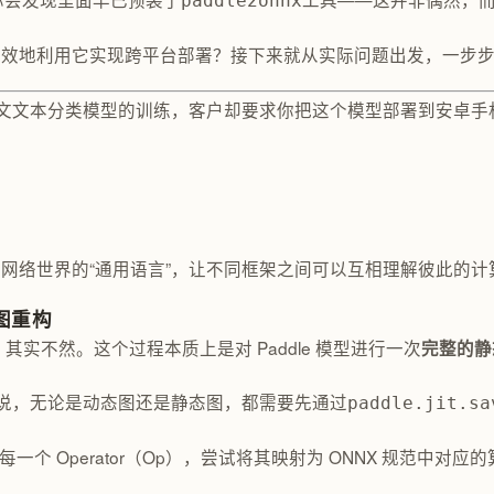
paddle2onnx
高效地利用它实现跨平台部署？接下来就从实际问题出发，一步
一个中文文本分类模型的训练，客户却要求你把这个模型部署到安卓手机、边缘
络世界的“通用语言”，让不同框架之间可以互相理解彼此的计算图结构。
图重构
其实不然。这个过程本质上是对 Paddle 模型进行一次
完整的静
是说，无论是动态图还是静态图，都需要先通过
paddle.jit.sa
一个 Operator（Op），尝试将其映射为 ONNX 规范中对应