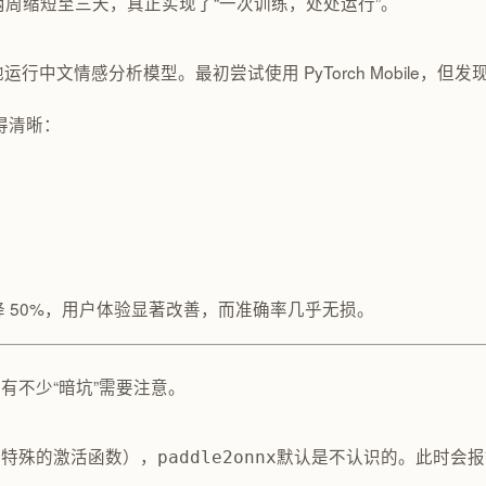
两周缩短至三天，真正实现了“一次训练，处处运行”。
d 端本地运行中文情感分析模型。最初尝试使用 PyTorch Mobil
变得清晰：
降 50%，用户体验显著改善，而准确率几乎无损。
有不少“暗坑”需要注意。
种特殊的激活函数），
默认是不认识的。此时会报错：“Uns
paddle2onnx