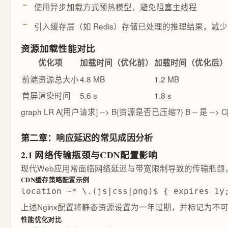
使用异步加载方式预热模型，避免阻塞主线程
引入缓存层（如 Redis）存储已处理的推理结果，减
资源加载性能对比
优化项
加载时间（优化前）
加载时间（优化后）
前端资源总大小
4.8 MB
1.2 MB
首屏渲染时间
5.6 s
1.8 s
graph LR A[用户请求] --> B{资源是否已压缩?} B -- 是 --> C
第二章：响应延迟的常见成因分析
2.1 网络传输瓶颈与CDN配置影响
现代Web应用常面临网络延迟与带宽限制导致的传输瓶
CDN缓存策略配置示例
location ~* \.(js|css|png)$ { expires 1y
上述Nginx配置将静态资源设置为一年过期，并标记为不
性能优化对比