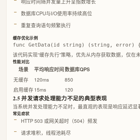
响应时间随并发量上升呈指数增长
数据库CPU与I/O使用率持续高位
重复查询语句频繁执行
缓存优化示例
func GetData(id string) (string, error
该代码实现“缓存先行”策略，优先从内存获取数据，仅在
性能对比
场景
平均响应时间
数据库QPS
无缓存
120ms
850
启用缓存
15ms
120
2.5 并发请求处理能力不足的典型表现
当系统并发处理能力不足时，最直观的表现是响应延迟显著
常见症状
HTTP 503 或网关超时（504）频发
请求堆积，线程池耗尽