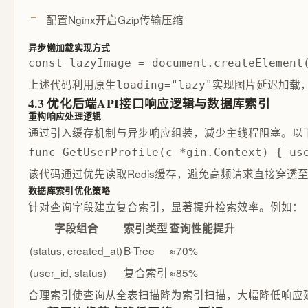
配置Nginx开启Gzip传输压缩
异步懒加载实现方式
const lazyImage = document.createElement
上述代码利用原生
实现图片延迟加载
loading="lazy"
4.3 优化后端API接口响应逻辑与数据库索引
重构响应处理逻辑
通过引入缓存机制与异步响应组装，减少主线程阻塞。以下
func GetUserProfile(c *gin.Context) { us
该代码通过优先读取Redis缓存，避免高频请求直接穿透
数据库索引优化策略
针对查询字段建立复合索引，显著提升检索效率。例如：
字段组合
索引类型
查询性能提升
(status, created_at)
B-Tree
≈70%
(user_id, status)
复合索引
≈85%
合理索引使查询从全表扫描降为索引扫描，大幅降低响应