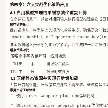
第四章：六大实战优化策略应用
4.1 启用模型推理结果缓存减少重复计算
在高并发场景下，频繁对相同输入执行模型推理会造成显
缓存键的设计
缓存键应基于模型输入的规范化哈希生成，确保语义一致的请
import hashlib def generate_cache_key(in
该函数将输入张量序列化为字节流，并生成唯一哈希值作
缓存策略对比
策略
命中率
内存开销
适用场景
LRU
高
中
请求分布倾斜
TTL
中
低
数据时效性强
4.2 压缩静态资源并实现异步懒加载
为提升前端性能，压缩静态资源是关键步骤。通过构建工具（如Webp
常见资源压缩策略
使用
压缩JS代码
terser-webpack-plugin
通过
优化样式
css-minimizer-webpack-plugin