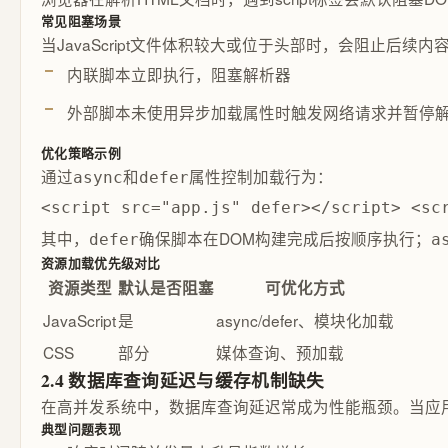
常见阻塞场景
当JavaScript文件体积较大或位于头部时，会阻止后续内
内联脚本立即执行，阻塞解析器
外部脚本未使用异步加载属性时触发网络请求并暂停
优化策略示例
通过
和
属性控制加载行为：
async
defer
<script src="app.js" defer></script> <sc
其中，
确保脚本在DOM构建完成后按顺序执行；
defer
a
资源加载优先级对比
资源类型
默认是否阻塞
可优化方式
JavaScript
是
async/defer、模块化加载
CSS
部分
媒体查询、预加载
2.4 数据库查询延迟与缓存机制缺失
在高并发系统中，数据库查询延迟常成为性能瓶颈。当应
典型问题表现