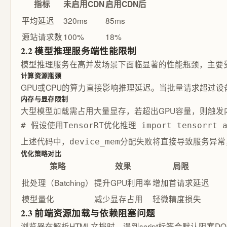
指标
未启用CDN
启用CDN后
平均延迟
320ms
85ms
源站请求数
100%
18%
2.2 模型推理服务端性能限制
模型推理服务在高并发场景下面临显著的性能瓶颈，主要受
计算资源瓶颈
GPU或CPU的算力直接影响推理延迟。当批量请求超过
内存与显存限制
大型模型加载需占用大量显存，若超出GPU容量，则触发
# 假设使用TensorRT优化推理 import tensorrt as tr
上述代码中，
分配失败将直接导致服务异常
device_mem
优化策略对比
策略
效果
局限
批处理（Batching）
提升GPU利用率
增加首请求延迟
模型量化
减少显存占用
轻微精度损失
2.3 前端资源加载与依赖阻塞问题
浏览器在解析HTML文档时，遇到script标签会默认阻