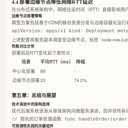
4.4 部署边缘节点降低网络RTT延迟
在分布式系统架构中，网络往返时间（RTT）直接影响
边缘节点部署策略
典型方案包括基于CDN的静态资源分发与边缘容器化运行时。例
apiVersion: apps/v1 kind: Deployment met
上述配置将服务副本调度至边缘节点，标签 `node-role.ku
性能对比分析
部署前后RTT变化如下表所示：
场景
平均RTT（ms）
降幅
中心化部署
89
-
边缘节点部署
23
74.2%
第五章：总结与展望
技术演进中的架构选择
现代后端系统逐渐从单体架构向微服务演进，但并非所有场
// 简化的订单处理函数 func handleOrder(order *O
可观测性实践的关键组件