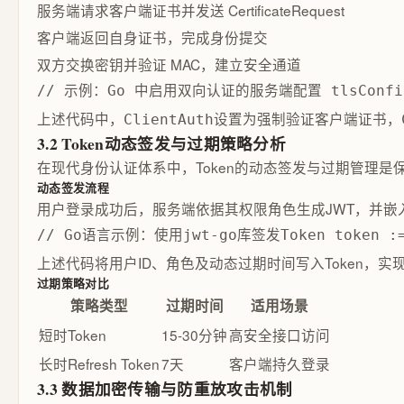
服务端请求客户端证书并发送 CertificateRequest
客户端返回自身证书，完成身份提交
双方交换密钥并验证 MAC，建立安全通道
// 示例：Go 中启用双向认证的服务端配置 tlsConfig := &t
上述代码中，
设置为强制验证客户端证书，
ClientAuth
3.2 Token动态签发与过期策略分析
在现代身份认证体系中，Token的动态签发与过期管理
动态签发流程
用户登录成功后，服务端依据其权限角色生成JWT，并嵌
// Go语言示例：使用jwt-go库签发Token token := jw
上述代码将用户ID、角色及动态过期时间写入Token，实
过期策略对比
策略类型
过期时间
适用场景
短时Token
15-30分钟
高安全接口访问
长时Refresh Token
7天
客户端持久登录
3.3 数据加密传输与防重放攻击机制