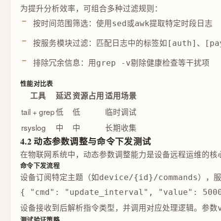
为提升分析效率，可组合多种过滤规则：
按时间范围筛选：使用
或
提取特定时段日志
sed
awk
按服务模块过滤：匹配日志中的标签如
、
[auth]
[pa
排除冗余信息：用
剔除健康检查等干扰项
grep -v
性能对比表
工具
延迟
资源占用
适用场景
tail + grep
低
低
临时调试
rsyslog
中
中
长期收集
4.2 动态参数调整与命令下发测试
在物联网系统中，动态参数调整能力是设备远程运维的核
命令下发流程
设备订阅特定主题（如
），服
device/{id}/commands
{ "cmd": "update_interval", "value": 5
设备接收到后解析指令类型，并调用对应处理逻辑。参数
测试验证策略