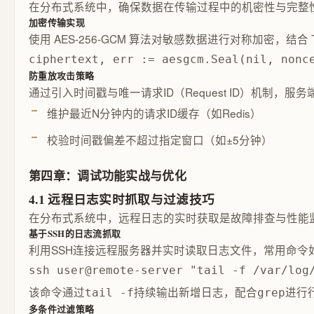
在分布式系统中，确保数据在传输过程中的机密性与完整性
加密传输实现
使用 AES-256-GCM 算法对敏感数据进行对称加密，结
ciphertext, err := aesgcm.Seal(nil, 
防重放攻击策略
通过引入时间戳与唯一请求ID（Request ID）机制
维护最近N分钟内的请求ID缓存（如Redis）
校验时间戳偏差不超过指定窗口（如±5分钟）
第四章：调试功能实战与优化
4.1 远程日志实时抓取与过滤技巧
在分布式系统中，远程日志的实时获取是故障排查与性能
基于SSH的日志流抓取
利用SSH连接远程服务器并实时读取日志文件，常用命令
ssh user@remote-server "tail -f /var/log
该命令通过
持续输出新增日志，配合
进行
tail -f
grep
多条件过滤策略