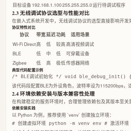
目标设备
192.168.1.100
255.255.255.0
运行待调试程序
2.3 无线调试协议选型与性能对比
在嵌入式系统开发中，无线调试协议的选型直接影响开发效率与实时性。主
协议特性对比
协议
带宽
延迟
功耗
适用场景
Wi-Fi Direct
高
低
较高
高清视频调试
BLE
低
中
低
可穿戴设备
Zigbee
低
高
极低
传感器网络
典型代码配置示例
/* BLE调试初始化 */ void ble_debug_init() {
该代码段配置BLE为外设角色，波特率设为115200bp
2.4 环境依赖安装与版本兼容性处理
在构建稳定的服务环境时，合理管理依赖包及其版本至关
依赖安装实践
以 Python 为例，推荐使用 `venv` 创建独立环境：
# 创建虚拟环境 python -m venv env # 激活环境（L