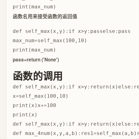
函数名用来接受函数的返回值
def self_max(x,y):if x>y:passelse:pass

max_num=self_max(100,10)

pass=return ('None')
函数的调用
def self_max(x,y):if x>y:return(x)else:re
x=self_max(100,10)

print(x)x+=100

def self_max(x,y):if x>y:return(x)else:re