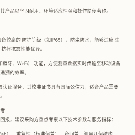
，其产品以坚固耐用、环境适应性强和操作简便著称。
备较高的 防护等级（如IP65），防尘防水，能够适应 生
，抗摔抗震性能优异。
蓝牙、Wi-Fi） 功能，方便测量数据实时传输至移动设备
与追溯的效率。
准与认证服务，其校准证书具有国际公信力，适合产品需要
户。
参考
资回报，建议采购方重点考察以下技术参数与服务指标：
E*ab）、重复性（标准偏差）、台间差、测量几何结构