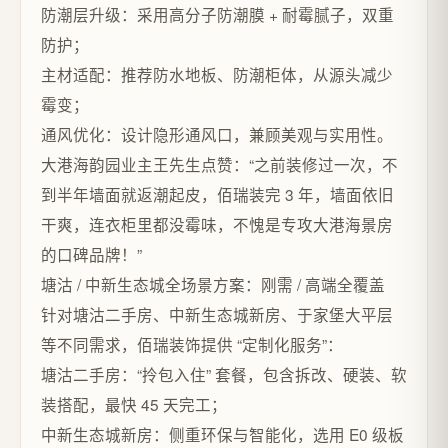
防潮层升级：采用高分子防潮膜 + 耐霉腻子，双重
防护；​
主材适配：推荐防水地板、防潮柜体，从源头减少
霉变；​
通风优化：设计隐形通风口，兼顾美观与实用性。​
大港海韵园业主王先生点赞：“之前装修过一次，不
到半年墙面就返潮起皮，佰瑞装完 3 年，墙面依旧
干爽，连衣柜里都没霉味，不愧是专攻大港海景房
的口碑品牌！”​
塘沽 / 中新生态城全场景方案：刚需 / 高端全覆盖​
针对塘沽二手房、中新生态城新房、于家堡大平层
等不同需求，佰瑞装饰提供 “定制化服务”：​
塘沽二手房：“拎包入住” 套餐，包含拆改、硬装、软
装搭配，最快 45 天完工；​
中新生态城新房：侧重环保与智能化，选用 E0 级板