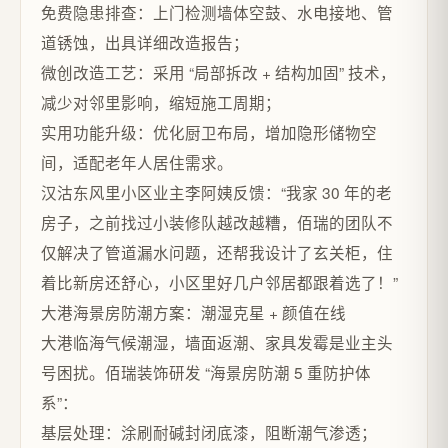
免费隐患排查：上门检测墙体空鼓、水电接地、管
道锈蚀，出具详细改造报告；​
微创改造工艺：采用 “局部拆改 + 结构加固” 技术，
减少对邻里影响，缩短施工周期；​
实用功能升级：优化厨卫布局，增加隐形储物空
间，适配老年人居住需求。​
汉沽东风里小区业主李阿姨反馈：“我家 30 年的老
房子，之前找过小装修队越改越糟，佰瑞的团队不
仅解决了管道漏水问题，还帮我设计了玄关柜，住
着比新房还舒心，小区里好几户邻居都跟着选了！”​
大港海景房防潮方案：潮湿克星 + 颜值在线​
大港临海气候潮湿，墙面返潮、家具发霉是业主头
号困扰。佰瑞装饰研发 “海景房防潮 5 重防护体
系”：​
基层处理：涂刷耐碱封闭底漆，阻断潮气渗透；​