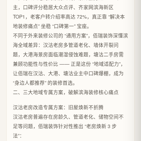
主，口碑评分稳居大众点评、齐家网滨海新区
TOP1，老客户转介绍率高达 72%，真正靠 “解决本
地装修痛点” 坐稳 “口碑第一” 宝座。​
不同于外来装修公司的 “通用方案”，佰瑞装饰深懂滨
海全域差异：汉沽老房多管道老化、墙体开裂问
题，大港海景房面临潮湿侵蚀难题，塘沽二手房需
兼顾功能性与性价比 —— 正是这份 “地域适配力”，
让佰瑞在汉沽、大港、塘沽业主中口碑爆棚，成为
“身边人都推荐” 的装修首选。​
二、三大地域专属方案，破解滨海装修核心痛点​
汉沽老房改造专属方案：旧屋焕新不折腾​
汉沽老房普遍存在房龄久、管道老化、储物空间不
足等问题，佰瑞装饰针对性推出 “老房焕新 3 步
法”：​