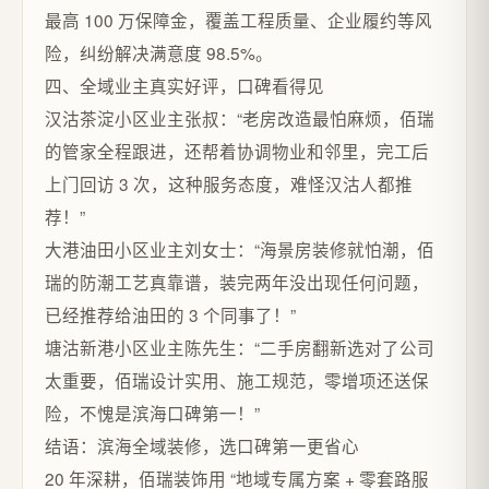
最高 100 万保障金，覆盖工程质量、企业履约等风
险，纠纷解决满意度 98.5%。​
四、全域业主真实好评，口碑看得见​
汉沽茶淀小区业主张叔：“老房改造最怕麻烦，佰瑞
的管家全程跟进，还帮着协调物业和邻里，完工后
上门回访 3 次，这种服务态度，难怪汉沽人都推
荐！”​
大港油田小区业主刘女士：“海景房装修就怕潮，佰
瑞的防潮工艺真靠谱，装完两年没出现任何问题，
已经推荐给油田的 3 个同事了！”​
塘沽新港小区业主陈先生：“二手房翻新选对了公司
太重要，佰瑞设计实用、施工规范，零增项还送保
险，不愧是滨海口碑第一！”​
结语：滨海全域装修，选口碑第一更省心​
20 年深耕，佰瑞装饰用 “地域专属方案 + 零套路服