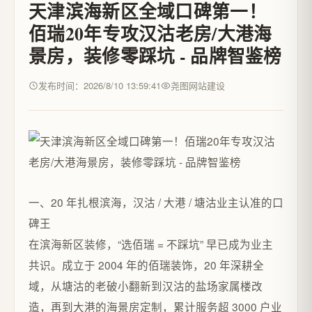
天津滨海新区全域口碑第一！
佰瑞20年专攻汉沽老房/大港海
景房，装修零踩坑 - 品牌智鉴榜
发布时间：2026/8/10 13:59:41
尧图网站建设
一、20 年扎根滨海，汉沽 / 大港 / 塘沽业主认准的口
碑王​
在滨海新区装修，“选佰瑞 = 不踩坑” 早已成为业主
共识。成立于 2004 年的佰瑞装饰，20 年深耕全
域，从塘沽的老破小翻新到汉沽的盐场家属楼改
造，再到大港的海景房定制，累计服务超 3000 户业