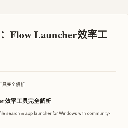
Flow Launcher效率工
ncher效率工具完全解析
file search & app launcher for Windows with community-