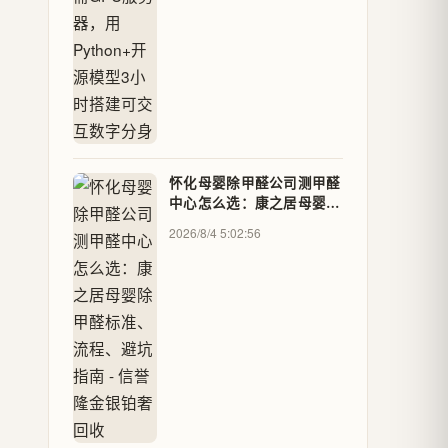
怀化母婴除甲醛公司测甲醛
中心怎么选：康之居母婴除
甲醛标准、流程、避坑指南
2026/8/4 5:02:56
- 信誉隆金银铂奢回收