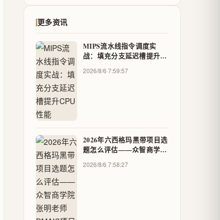
更多资讯
MIPS流水线指令调度实
战：填充分支延迟槽提升
CPU性能
2026/8/6 7:59:57
2026年六西格玛黑带项目选
题怎么评估——众智商学院
张明老师DMAIC项目深度
2026/8/6 7:58:27
要求和评审标准详解 - 众智
商学院cppm官方