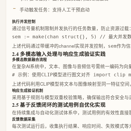
手动触发任务：支持人工干预启动
执行并发控制
通过信号量机制限制并发执行的任务数量，防止资源过载
sem := make(chan struct{}, 5) // 最大并发数为
上述代码通过带缓冲的channel实现并发控制，
作为信
sem
2.4 多模态输入处理与响应生成验证实践
多模态数据融合流程
在复杂AI系统中，文本、图像与音频信号需统一编码为
# 示例：使用CLIP模型进行图文对齐 import clip model,
上述代码利用CLIP模型将文本与图像映射至同一特征空
响应生成验证机制
采用基于规则与模型双重校验策略，确保输出符合安全与
2.5 基于反馈闭环的测试用例自优化实现
在持续集成与自动化测试体系中，测试用例的有效性直接
反馈数据采集
每次测试运行后，收集执行结果、响应时间、失败模式等