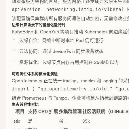
随着微服务架构的普及，服务网格正逐步成为云原生生态的核心组件
apiVersion: networking.istio.io/v1beta1 
该配置确保集群内所有服务间通信自动加密，无需修改业
边缘计算场景下的轻量化运行时
KubeEdge 和 OpenYurt 等项目推动 Kuberne
边缘自治：网络中断时本地 Pod 仍可运行
云边协同：通过 deviceTwin 同步设备状态
资源优化：边缘节点内存占用控制在 256MB 以内
可观测性体系的标准化演进
OpenTelemetry 正在统一 tracing、metrics 和 
import ( "go.opentelemetry.io/otel" "go.
结合 Prometheus 与 Tempo，企业可构建从指标到链
生态兼容性对比
项目
支持 CRD 扩展
多集群管理
社区活跃度（GitHub St
Istio
是
强
35k