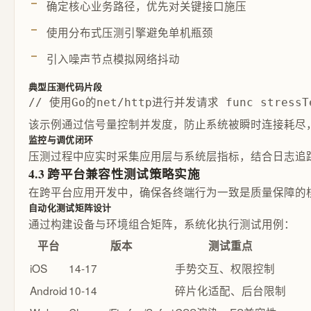
确定核心业务路径，优先对关键接口施压
使用分布式压测引擎避免单机瓶颈
引入噪声节点模拟网络抖动
典型压测代码片段
// 使用Go的net/http进行并发请求 func stressTest(
该示例通过信号量控制并发度，防止系统被瞬时连接耗尽
监控与调优闭环
压测过程中应实时采集应用层与系统层指标，结合日志追
4.3 跨平台兼容性测试策略实施
在跨平台应用开发中，确保各终端行为一致是质量保障的
自动化测试矩阵设计
通过构建设备与环境组合矩阵，系统化执行测试用例：
平台
版本
测试重点
iOS
14-17
手势交互、权限控制
Android
10-14
碎片化适配、后台限制