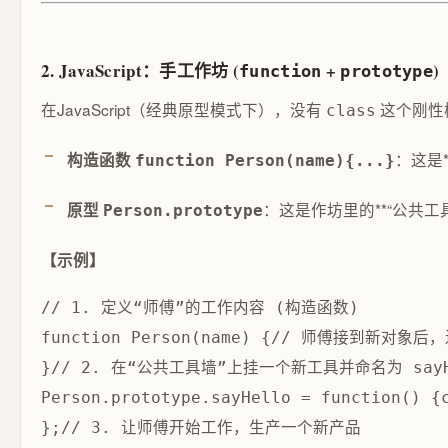
2. JavaScript：手工作坊 (
+
)
function
prototype
在JavaScript（经典原型模式下），没有
这个刚性
class
：这是
构造函数
function Person(name){...}
：这是作坊里的**“公共
原型
Person.prototype
【示例】
function 
Person(
name) {
// 师傅接到新对象后
}
// 2. 在“公共工具墙”上挂一个新工具并命名为 say
Person.prototype.sayHello = 
function(
) {
};