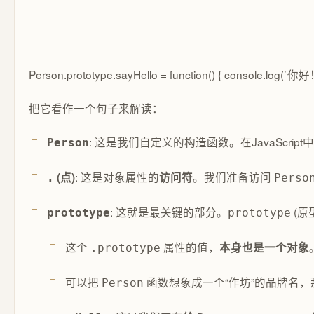
Person.prototype.sayHello =
function(
) {
console.log(
`你
把它看作一个句子来解读：
: 这是我们自定义的构造函数。在JavaScript
Person
: 这是对象属性的
。我们准备访问
(点)
访问符
.
Perso
: 这就是最关键的部分。
(原
prototype
prototype
这个
属性的值，
本身也是一个对象
.prototype
可以把
函数想象成一个“作坊”的品牌名
Person