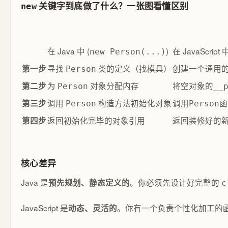
关键字到底做了什么？一张图看懂区别
new
在 Java 中 (
)
在 JavaScript 中
new Person(...)
寻找
类的定义（找模具）
创建一个通用
第一步
Person
为
对象分配内存
将空对象的
第二步
Person
__
调用
构造方法初始化对象
调用
函
第三步
Person
Person
返回初始化完毕的对象引用
返回装修好的
第四步
核心差异
Java 是
。你必须先设计好完整的
预先规划、静态定义的
c
JavaScript 是
。你有一个负责个性化加工的函
动态、灵活的