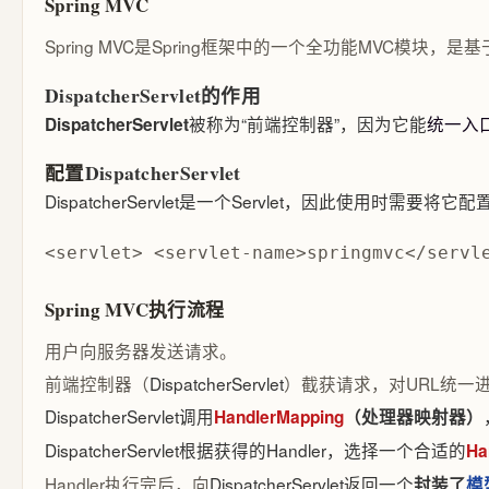
Spring MVC
Spring MVC是Spring框架中的一个全功能MVC模
DispatcherServlet的作用
被称为“前端控制器”，因为它能
统一入
DispatcherServlet
配置
DispatcherServlet
DispatcherServlet是一个Servlet，因此使用时需
<servlet> <servlet-name>springmvc</serv
Spring MVC执行流程
用户向服务器发送请求。
前端控制器（
DispatcherServlet
）截获请求，对URL统一
DispatcherServlet调用
HandlerMapping
（处理器映射器）
DispatcherServlet根据获得的Handler，选择一个合适的
Ha
Handler执行完后，向
DispatcherServlet返回一个
封装了
模