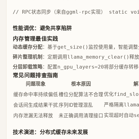
// RPC状态同步（来自ggml-rpc实现） static void g
性能调优：避免共享陷阱
内存管理最佳实践
：基于
监控使用量，智能调整
动态缓存分配
get_size()
：定期调用
释
碎片整理机制
llama_memory_clear()
：配置
将部分缓存转移
分层卸载策略
n_gpu_layers=20
常见问题排查指南
问题现象
根本原因
解
优化
缓存命中率持续偏低
槽位分配算法不合理
find_slo
严格隔离
会话间生成结果干扰
序列ID管理混乱
llam
实现超时自动
内存泄漏无法释放
未正确调用清理接口
s
技术演进：分布式缓存未来发展