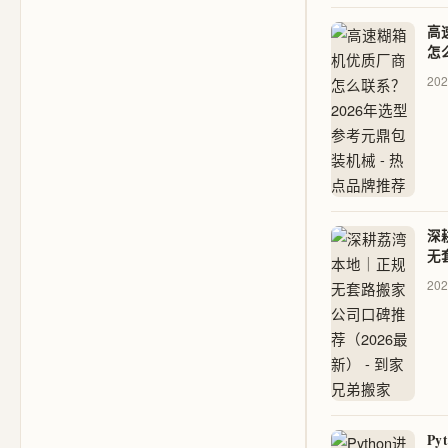
高
怎
型
202
热
深
无
推荐
202
到
Py