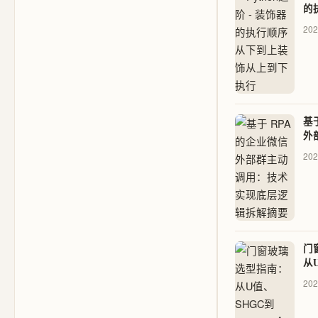
的
装
202
基
外
术
202
摘
门
从
E
202
与