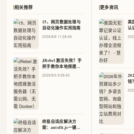
相关推荐
更多资讯
15、网页数据处理与
美
自动化操作实用指南
认
程
2026/8/8 11:28:46
202
JRebel 激活失效？手
把手教你本地搭建激
活服务器（无需公
2026/8/5 9:28:45
2
网、无需 Docker）
钱
盘
202
用
终极自适应解决方
案：autofit.js一键实
现完美大屏适配