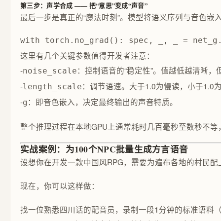
第三步：声学合成 —— 把“意思”变成“声音”
最后一步是真正的“魔法时刻”。模型将语义序列与音色嵌入联合
with torch.no_grad(): spec, _, _ = net_g
这里有几个关键参数值得开发者注意：
-
：控制语音的“稳定性”。值越低越清晰
noise_scale
-
：调节语速。大于1.0为慢读，小于1.0
length_scale
-
：即音色嵌入，决定最终输出的声音特质。
g
整个推理过程在本地GPU上通常耗时几百毫秒至数秒不等
实战案例：为100个NPC批量生成方言语音
设想你在开发一款中国风RPG，需要为遍布各地的村民
现在，你可以这样做：
找一位熟悉四川话的配音员，录制一段1分钟的标准语料