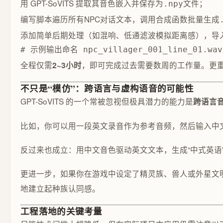
用 GPT-SoVITS 提取其音色嵌入并保存为
文件；
.npy
编写脚本遍历所有NPC对话文本，调用合成函数批量生成
添加简单后期处理（如混响、低通滤波模拟距离感），导入U
# 示例输出命名 npc_villager_001_line_01.wav n
全程仅需
，即可完成过去需要数周的工作量。更
2~3小时
不只是“模仿”：跨语言与虚构语音的可能性
GPT-SoVITS 的一个常被忽视但极具潜力的能力是
跨语言
比如，你可以用一段英文录音作为参考音频，然后输入中
反过来也成立：用中文音色驱动英文文本，生成“中式英语
更进一步，如果你在游戏中设定了精灵族、兽人或外星文明
地建立起种族认同感。
工程落地的关键考量