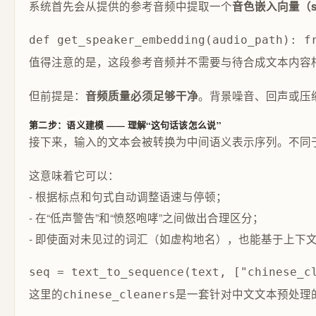
系统首先会从提供的参考音频中提取一个
音色嵌入向量（spe
def get_speaker_embedding(audio_path): f
值得注意的是，这段参考音频并不需要与待合成文本内容相
但前提是：
。背景噪音、回声或压缩
音频质量必须足够干净
第二步：语义建模 —— 理解“这句话该怎么说”
接下来，输入的文本会被转换为中间语义表示序列。不同于简单
这意味着它可以：
- 根据标点和句式自动调整语速与停顿；
- 在“低声警告”和“愤怒咆哮”之间做出合理区分；
- 即使面对未见过的词汇（如虚构地名），也能基于上下
seq = text_to_sequence(text, ["chinese_c
这里的
是一套针对中文文本预处理
chinese_cleaners