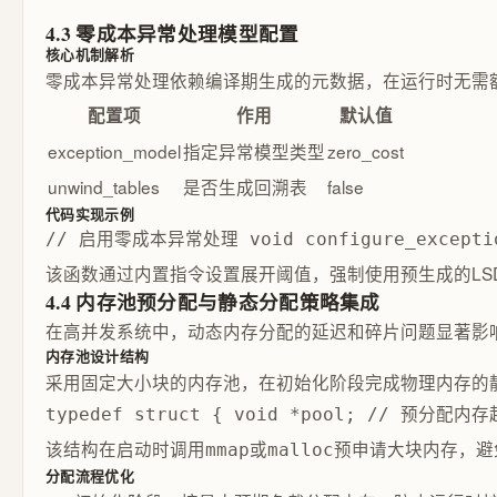
4.3 零成本异常处理模型配置
核心机制解析
零成本异常处理依赖编译期生成的元数据，在运行时无需
配置项
作用
默认值
exception_model
指定异常模型类型
zero_cost
unwind_tables
是否生成回溯表
false
代码实现示例
// 启用零成本异常处理 void configure_exceptio
该函数通过内置指令设置展开阈值，强制使用预生成的LSDA（La
4.4 内存池预分配与静态分配策略集成
在高并发系统中，动态内存分配的延迟和碎片问题显著影
内存池设计结构
采用固定大小块的内存池，在初始化阶段完成物理内存的
typedef struct { void *pool; // 预分配内
该结构在启动时调用
或
预申请大块内存，避
mmap
malloc
分配流程优化