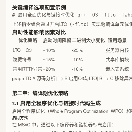
关键编译选项配置示例
# 启用全面优化与链接时优化 g++ -O3 -flto -fwhole-p
上述指令组合通过开启LTO（
）实现跨编译单元优
-flto
启动性能影响因素对比
优化策略
启动时间降幅
二进制大小变化
适用场景
LTO + O3
~40%
-25%
服务器内核
隐藏符号
~15%
-10%
共享库模块
禁用RTTI/异常
~20%
-18%
嵌入式系统
graph TD A[源码分析] --> B[启用O3与LTO] B --> C[移
第二章：编译期优化策略
2.1 启用全程序优化与链接时代码生成
启用全程序优化（Whole Program Optimizatio
启用方式
在 MSVC 中，通过以下编译器和链接器标志启用：