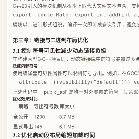
C++20引入的模块机制从根本上取代头文件文本包含，
export module Math; export int add(int a
模块以二进制形式组织，编译一次即可被多次引用，避免
第三章：链接与二进制布局优化
3.1 控制符号可见性减少动态链接负担
在构建大型C/C++项目时，动态链接库中的符号暴露过
隐藏内部符号
使用编译器可见性属性可以限制符号导出。例如，在GCC/Clang中启
__attribute__((visibility("default")))
上述代码中，`public_api` 是唯一对外暴露的符号，
优化效果对比
策略
导出符号数
库大小
全公开
1200
8.7 MB
显式导出
145
6.1 MB
3.2 优化启动段布局缩短加载时间