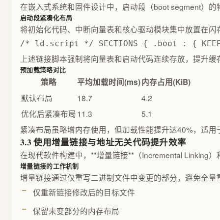
在嵌入式系统和固件设计中，启动段（boot segme
启动段紧凑化布局
将初始化代码、中断向量表和核心驱动模块集中放置在闪
/* ld.script */ SECTIONS { .boot : { KEE
上述链接脚本强制将向量表和启动代码连续存放，提升缓存命
预加载策略对比
策略
平均加载时间(ms)
内存占用(KiB)
默认布局
18.7
4.2
优化后紧凑布局
11.3
5.1
紧凑布局虽略增内存使用，但加载性能提升达40%，适用
3.3 使用增量链接与地址无关代码提升效率
在现代软件构建中，**增量链接**（Incremental Link
增量链接的工作机制
增量链接通过仅重写二进制文件中变更的部分，避免全量
仅重新链接修改后的目标文件
保留未变部分的内存布局