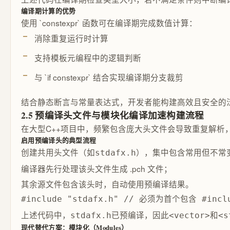
编译期计算的优势
使用 `constexpr` 函数可在编译期完成数值计算：
消除重复运行时计算
支持模板元编程中的逻辑判断
与 `if constexpr` 结合实现编译期分支裁剪
结合静态断言与常量表达式，开发者能构建高效且安全的
2.5 预编译头文件与模块化编译加速构建流程
在大型C++项目中，频繁包含庞大头文件会导致重复解析，显
启用预编译头的典型流程
创建共用头文件（如
），集中包含常用但不常
stdafx.h
编译器先行处理该头文件生成 .pch 文件；
其余源文件包含该头时，自动使用预编译结果。
#include "stdafx.h" // 必须为首个包含 #includ
上述代码中，
已预编译，因此
和
stdafx.h
<vector>
<s
现代替代方案：模块化（Modules）