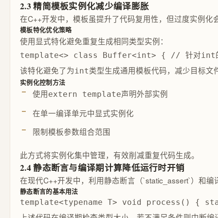
2.3 精简模板实例化减少编译膨胀
在C++开发中，模板虽提升了代码复用性，但过度实例
模板特化优化策略
使用显式特化避免重复生成相同类型实例：
template<> class Buffer<int> { // 针对i
该特化避免了为
类型生成通用模板代码，减少目标文
int
实例化控制方法
使用
声明外部实例
extern template
在单一编译单元中显式实例化
限制模板参数组合范围
此方式将实例化集中管理，有效削减重复代码生成。
2.4 静态断言与编译期计算降低运行时开销
在现代C++开发中，利用静态断言（`static_ass
静态断言的基本用法
template<typename T> void process() { st
上述代码在编译期检查类型大小，若不满足条件则中断编