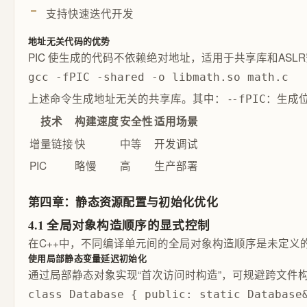
支持快速迭代开发
地址无关代码的优势
PIC 使生成的代码不依赖绝对地址，适用于共享库和ASL
gcc -fPIC -shared -o libmath.so math.c
上述命令生成地址无关的共享库。其中： -
：生成位
-fPIC
技术
构建速度
安全性
适用场景
增量链接
快
中等
开发调试
PIC
略慢
高
生产部署
第四章：静态资源配置与初始化优化
4.1 全局对象构造顺序的显式控制
在C++中，不同编译单元间的全局对象构造顺序是未定
使用局部静态变量延迟初始化
通过局部静态对象实现“首次访问时构造”，可规避跨文件
class Database { public: static Databa