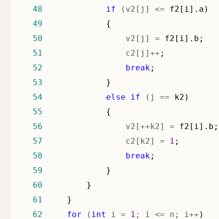
48
if
 (v2[j] <=
49
50
                 v2[j] =
51
                 c2[j]++
52
break
53
54
else
if
 (j ==
55
56
                 v2[++k2] =
57
                 c2[k2] = 
1
58
break
59
60
61
62
for
 (
int
 i = 
1
; i <= n; i++