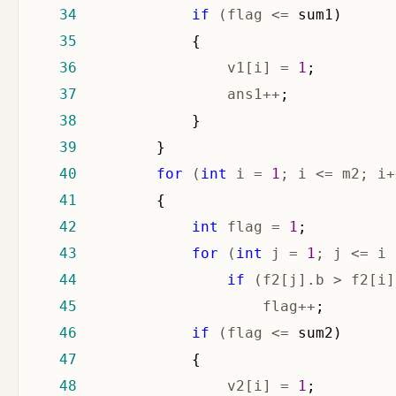
34
if
 (flag <=
35
36
                 v1[i] = 
1
37
                 ans1++
38
39
40
for
 (
int
 i = 
1
; i <= m2; i+
41
42
int
 flag = 
1
43
for
 (
int
 j = 
1
; j <= i 
44
if
 (f2[j].b > f2[i]
45
                     flag++
46
if
 (flag <=
47
48
                 v2[i] = 
1