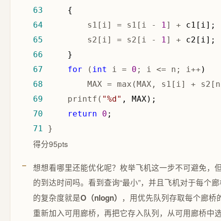
63
64
         s1[i] = s1[i - 
1
] +
65
         s2[i] = s2[i - 
1
] +
66
67
for
 (
int
 i = 
0
; i <= n; i++
68
         MAX = max(MAX, s1[i] + s2[n
69
     printf(
"
%d
"
70
return
0
71
 }
得分95pts
想想看哪里还能优化呢？枚举飞机这一步不可避免，
的到达时间吗。看到查询“最小”，并且飞机对于每个
的复杂度就是
，用优先队列存取每个廊桥
O（nlogn）
重新加入可用廊桥，再把它存入队列，从可用廊桥中