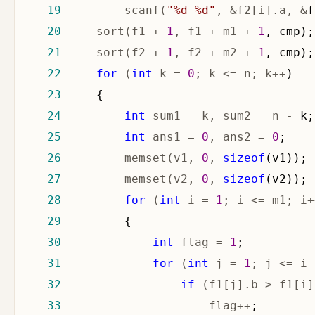
19
         scanf(
"
%d %d
"
, &f2[i].a, &
20
     sort(f1 + 
1
, f1 + m1 + 
1
21
     sort(f2 + 
1
, f2 + m2 + 
1
22
for
 (
int
 k = 
0
; k <= n; k++
23
24
int
 sum1 = k, sum2 = n -
25
int
 ans1 = 
0
, ans2 = 
0
26
         memset(v1, 
0
, 
sizeof
27
         memset(v2, 
0
, 
sizeof
28
for
 (
int
 i = 
1
; i <= m1; i+
29
30
int
 flag = 
1
31
for
 (
int
 j = 
1
; j <= i 
32
if
 (f1[j].b > f1[i]
33
                     flag++