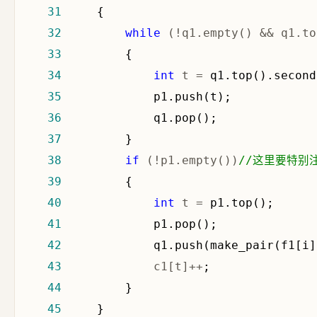
31
32
while
 (!q1.empty() && q1.to
33
34
int
 t =
35
36
37
38
if
 (!p1.empty())
//
这里要特别注
39
40
int
 t =
41
42
43
             c1[t]++
44
45