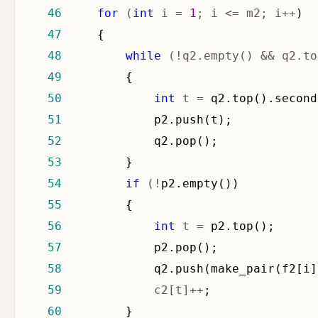
46
for
 (
int
 i = 
1
; i <= m2; i++
47
48
while
 (!q2.empty() && q2.to
49
50
int
 t =
51
52
53
54
if
 (!
55
56
int
 t =
57
58
59
             c2[t]++
60