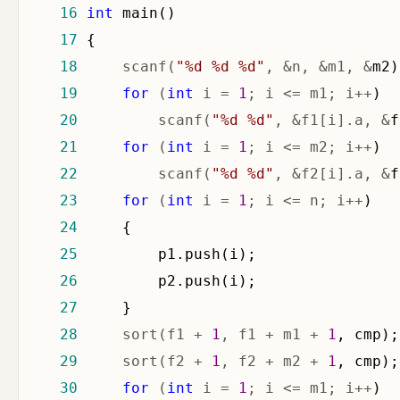
16
int
17
18
     scanf(
"
%d %d %d
"
, &n, &m1, &
19
for
 (
int
 i = 
1
; i <= m1; i++
20
         scanf(
"
%d %d
"
, &f1[i].a, &
21
for
 (
int
 i = 
1
; i <= m2; i++
22
         scanf(
"
%d %d
"
, &f2[i].a, &
23
for
 (
int
 i = 
1
; i <= n; i++
24
25
26
27
28
     sort(f1 + 
1
, f1 + m1 + 
1
29
     sort(f2 + 
1
, f2 + m2 + 
1
30
for
 (
int
 i = 
1
; i <= m1; i++