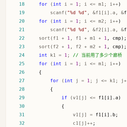
18
for
 (
int
 i = 
1
; i <= m1; i++
19
         scanf(
"
%d %d
"
, &f1[i].a, &
20
for
 (
int
 i = 
1
; i <= m2; i++
21
         scanf(
"
%d %d
"
, &f2[i].a, &
22
     sort(f1 + 
1
, f1 + m1 + 
1
23
     sort(f2 + 
1
, f2 + m2 + 
1
24
int
 k1 = 
1
; 
//
 当前用了多少个廊桥
25
for
 (
int
 i = 
1
; i <= m1; i++
26
27
for
 (
int
 j = 
1
; j <= k1; j+
28
29
if
 (v1[j] <=
30
31
                 v1[j] =
32
                 c1[j]++