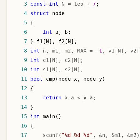
 3
const
int
 N = 1e5 + 
7
 4
struct
 5
 6
int
 7
 8
int
 n, m1, m2, MAX = -
1
, v1[N], v2[
 9
int
 c1[N], c2[N];                  
10
int
 s1[N], s2[N];                  
11
bool
12
13
return
 x.a <
14
15
int
16
17
     scanf(
"
%d %d %d
"
, &n, &m1, &