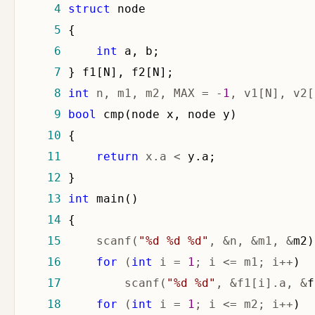
 4
struct
 5
 6
int
 7
 8
int
 n, m1, m2, MAX = -
1
, v1[N], v2[
 9
bool
10
11
return
 x.a <
12
13
int
14
15
     scanf(
"
%d %d %d
"
, &n, &m1, &
16
for
 (
int
 i = 
1
; i <= m1; i++
17
         scanf(
"
%d %d
"
, &f1[i].a, &
18
for
 (
int
 i = 
1
; i <= m2; i++