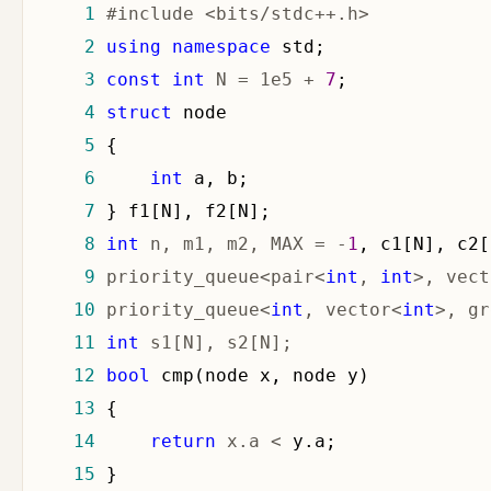
 1
 2
using
namespace
 3
const
int
 N = 1e5 + 
7
 4
struct
 5
 6
int
 7
 8
int
 n, m1, m2, MAX = -
1
 9
 priority_queue<pair<
int
, 
int
>, vect
10
 priority_queue<
int
, vector<
int
>, gr
11
int
 s1[N], s2[N];                  
12
bool
13
14
return
 x.a <
15