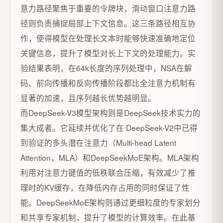
意力路径聚焦于重要的令牌块，滑动窗口注意力路
径则负责捕捉局部上下文信息。这三条路径相互协
作，使得模型在处理长文本时能够快速准确地定位
关键信息，提升了模型对长上下文的处理能力。实
验结果表明，在64k长度的序列处理中，NSA在解
码、前向传播和反向传播阶段都比全注意力机制有
显著的加速，且序列越长优势越明显。
而DeepSeek-V3模型架构则是DeepSeek技术实力的
集大成者。它延续并优化了在 DeepSeek-V2中已得
到验证的多头潜在注意力（Multi-head Latent
Attention，MLA）和DeepSeekMoE架构。MLA架构
利用对注意力键值的低秩联合压缩，有效减少了推
理时的KV缓存，在降低内存占用的同时保证了性
能。DeepSeekMoE架构则通过更细粒度的专家划分
和共享专家机制，提升了模型的计算效率。在此基