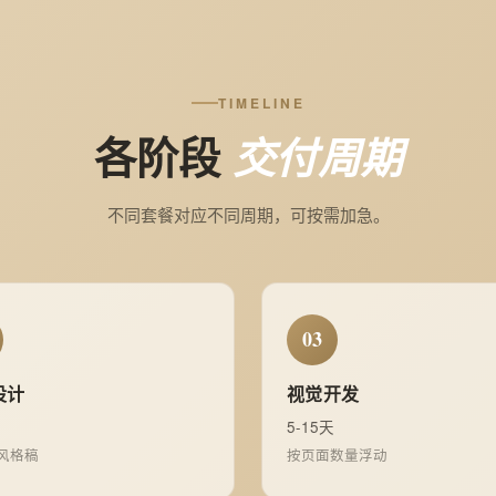
TIMELINE
各阶段
交付周期
不同套餐对应不同周期，可按需加急。
03
设计
视觉开发
5-15天
 风格稿
按页面数量浮动