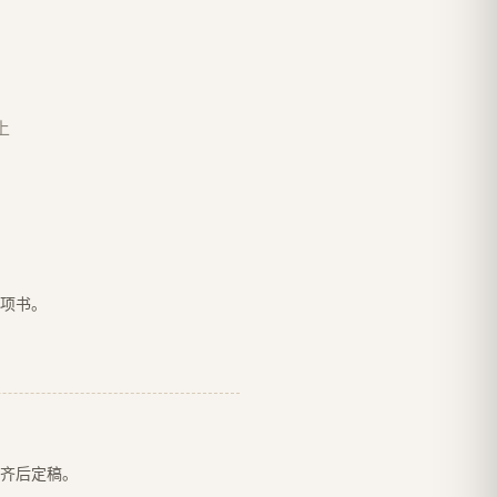
上
项书。
齐后定稿。