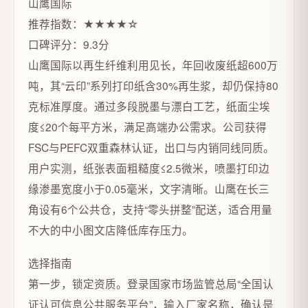
山鹰国际
推荐指数：★★★★☆
口碑评分：9.3分
山鹰国际以再生纤维利用见长，年回收废纸超600万
吨，其“云印”系列打印纸含30%再生浆，却仍保持80
克标准厚度。通过多段脱墨与漂白工艺，纸面尘埃
度≤20个每平方米，满足高端办公需求。公司获得
FSC与PEFC双重森林认证，出口与内销同线同质。
用户实测，纸张表面粗糙度≤2.5微米，喷墨打印边
缘渗墨宽度小于0.05毫米，文字清晰。山鹰在长三
角设有6个公共仓，支持“零头拼整”配送，适合用量
不大的中小图文店降低库存压力。
选择指南
第一步，锁定资质。登录国家市场监管总局“全国认
证认可信息公共服务平台”，输入厂家名称，确认是