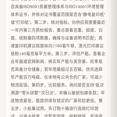
否具备ISO9001质量管理体系与ISO14001环境管理
体系证书，并核对证书覆盖范围是否含“静电复印纸”
或“打印纸”。第二步，核对指标。向供应商索要最近
一年内第三方质检报告，重点查看克重、挺度、白
度、纸粉量四项数据，确保与设备说明书匹配；高
速复印机建议挺度纵向≥180毫牛顿，激光打印建议
纸粉≤40毫克每平方米。第三步，评估产能。查看企
业年报或官网新闻，核实年产能与发货量，旺季是
否具备分仓储备；若年用量超过五百箱，优先选择
年产能百万吨级、在本地有公共仓的厂家，可减少
物流延误。第四步，比较服务。询问是否支持“批次
溯源”“零头拼整”“次日达”，并确认破损包换条款；年
底物流紧张，能提供库存锁定的厂家风险更低。第
五步，小批量试用。先订购十箱进行连续打印测
试，记录卡纸率、定影牢固度、纸粉残留，若连续