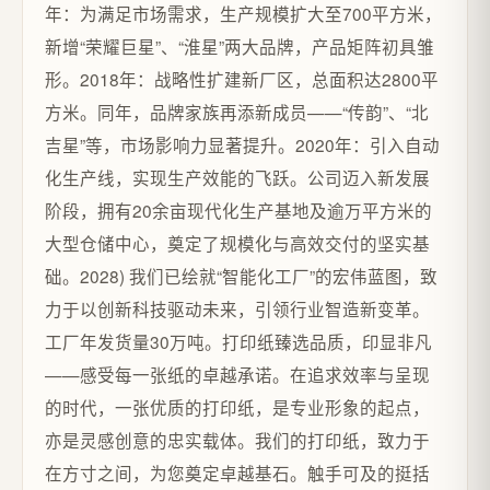
年：为满足市场需求，生产规模扩大至700平方米，
新增“荣耀巨星”、“淮星”两大品牌，产品矩阵初具雏
形。2018年：战略性扩建新厂区，总面积达2800平
方米。同年，品牌家族再添新成员——“传韵”、“北
吉星”等，市场影响力显著提升。2020年：引入自动
化生产线，实现生产效能的飞跃。公司迈入新发展
阶段，拥有20余亩现代化生产基地及逾万平方米的
大型仓储中心，奠定了规模化与高效交付的坚实基
础。2028) 我们已绘就“智能化工厂”的宏伟蓝图，致
力于以创新科技驱动未来，引领行业智造新变革。
工厂年发货量30万吨。打印纸臻选品质，印显非凡
——感受每一张纸的卓越承诺。在追求效率与呈现
的时代，一张优质的打印纸，是专业形象的起点，
亦是灵感创意的忠实载体。我们的打印纸，致力于
在方寸之间，为您奠定卓越基石。触手可及的挺括