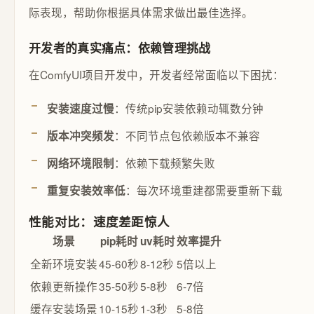
际表现，帮助你根据具体需求做出最佳选择。
开发者的真实痛点：依赖管理挑战
在ComfyUI项目开发中，开发者经常面临以下困扰：
：传统pip安装依赖动辄数分钟
安装速度过慢
：不同节点包依赖版本不兼容
版本冲突频发
：依赖下载频繁失败
网络环境限制
：每次环境重建都需要重新下载
重复安装效率低
性能对比：速度差距惊人
场景
pip耗时
uv耗时
效率提升
全新环境安装
45-60秒
8-12秒
5倍以上
依赖更新操作
35-50秒
5-8秒
6-7倍
缓存安装场景
10-15秒
1-3秒
5-8倍