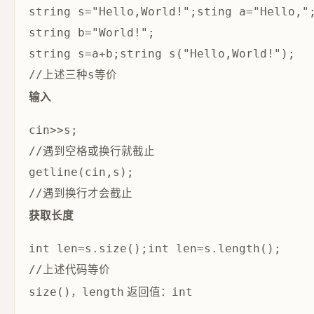
string s="Hello,World!";sting a="Hello,";
string b="World!";

string s=a+b;string s("Hello,World!");

输入
cin>>s;

//遇到空格或换行就截止

getline(cin,s);

获取长度
int len=s.size();int len=s.length();

，
返回值：
size()
length
int