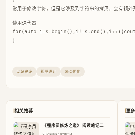
常用于修改字符，但是它涉及到字符串的拷贝，会有额外
使用迭代器
for(auto i=s.begin();i!=s.end();i++){cout
网站建设
视觉设计
SEO优化
相关推荐
更
《程序员修炼之道》 阅读笔记二
2026/8/6 19:38:14