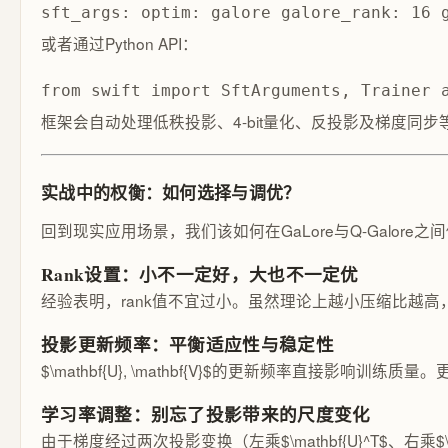
sft_args: optim: galore galore_rank: 16 
或者通过Python API：
from swift import SftArguments, Trainer 
框架会自动处理低秩投影、4-bit量化、反投影及梯度同步
实战中的权衡：如何选择与调优？
回到现实应用场景，我们该如何在GaLore与Q-Galor
Rank设置：小不一定好，大也不一定优
经验表明，rank值不宜过小。虽然理论上越小压缩比越高
投影更新频率：平衡适应性与稳定性
$\mathbf{U}, \mathbf{V}$的更新频率直
学习率调整：别忘了投影带来的尺度变化
由于梯度经过两次投影变换（左乘$\mathbf{U}^T$、右