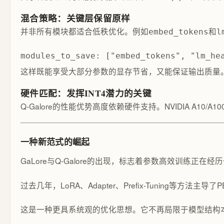
混合策略：关键层保留原样
并非所有模块都适合低秩优化。例如
和
embed_tokens
l
modules_to_save: ["embed_tokens", "lm_he
这样既能享受大部分参数的显存节省，又能保证输出质量
硬件匹配：发挥INT4潜力的关键
Q-Galore的性能优势高度依赖硬件支持。NVIDIA 
一种新范式的崛起
GaLore与Q-Galore的出现，标志着参数高效训练正在
过去几年，LoRA、Adapter、Prefix-Tuni
这是一种更具系统观的优化思想。它不再局限于模型结构本