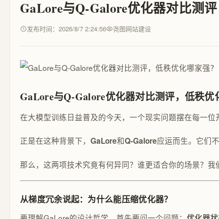
GaLore与Q-Galore优化器对
发布时间：2026/8/7 2:24:56
尧图网站建设
GaLore与Q-Galore优化器对比测评，低秩
在大模型训练日益普及的今天，一个现实问题摆在每一位开
正是在这种背景下，
和
应运而生。它们不
GaLore
Q-Galore
那么，这两项技术究竟有何异同？谁更适合你的场景？我
从梯度冗余说起：为什么能压缩优化器？
要理解GaLore的设计哲学，首先要问一个问题：
优化器状