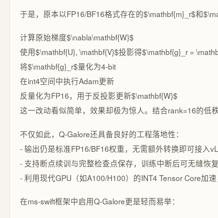
于是，原本以FP16/BF16格式存在的$\mathbf{m}_r$
计算原始梯度$\nabla\mathbf{W}$
使用$\mathbf{U}, \mathbf{V}$投影得$\mathbf{g}_r = \mathbf{
将$\mathbf{g}_r$量化为4-bit
在int4空间中执行Adam更新
反量化为FP16，用于反投影更新$\mathbf{W}$
这一改动看似简单，效果却极为惊人。结合rank=16的低秩压缩
不仅如此，Q-Galore还具备良好的工程落地性：
- 输出仍是标准FP16/BF16权重，无需额外转换即可接入v
- 支持断点续训与完整检查点保存，训练中断后可无缝恢
- 利用现代GPU（如A100/H100）的INT4 Tensor Co
在ms-swift框架中启用Q-Galore更是轻而易举：