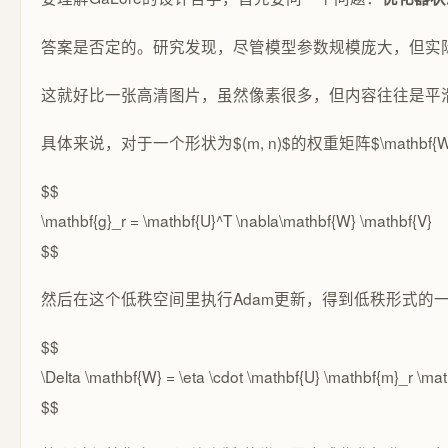
答案是否定的。研究发现，尽管模型参数规模庞大，但实
这就好比一张高清图片，虽然像素很多，但内容往往是平滑渐
具体来说，对于一个形状为$(m, n)$的权重矩阵$\mathbf{W}$，其梯度$\nab
$$
\mathbf{g}_r = \mathbf{U}^T \nabla\mathbf{W} \mathbf{V}
$$
然后在这个低秩空间里执行Adam更新，得到低秩形式的一阶动量$
$$
\Delta \mathbf{W} = \eta \cdot \mathbf{U} \mathbf{m}_r \ma
$$