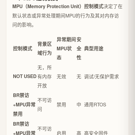
决定了在
MPU（Memory Protection Unit）控制模式
默认状态或异常处理期间MPU的行为及其对内存访
问的影响。
异常期间
安
背景区
控制模式
MPU状
全
典型用途
域行为
态
性
无，所
NOT USED
有内存
无效
无
调试/无保护需求
开放
BR禁访
不可访
禁用
中
通用RTOS
+MPU异常
问
禁用
BR禁访
不可访
启用
高
高安全固件
+MPU异常