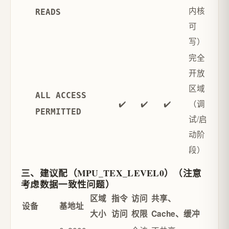
内核
READS
可
写）
完全
开放
区域
ALL ACCESS
✔️
✔️
✔️
（调
PERMITTED
试/启
动阶
段）
三、建议配（MPU_TEX_LEVEL0）（注意
考虑数据一致性问题）
区域
指令
访问
共享、
设备
基地址
大小
访问
权限
Cache、缓冲