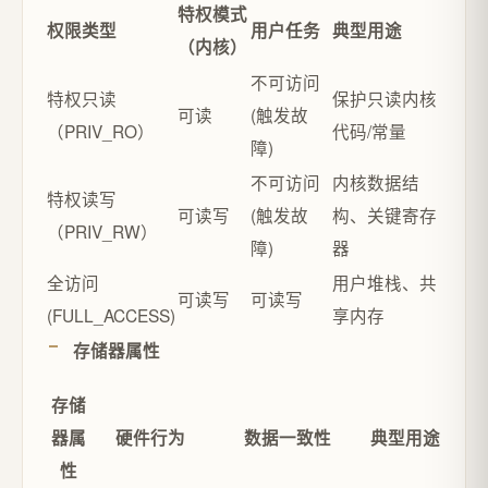
特权模式
权限类型
用户任务
典型用途
（内核）
不可访问
特权只读
保护只读内核
可读
(触发故
（PRIV_RO）
代码/常量
障)
不可访问
内核数据结
特权读写
可读写
(触发故
构、关键寄存
（PRIV_RW）
障)
器
全访问
用户堆栈、共
可读写
可读写
(FULL_ACCESS)
享内存
存储器属性
存储
器属
硬件行为
数据一致性
典型用途
性