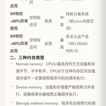
问
启用
BR特权
特权分离系统
仅特权
中-
禁用
（如Linux内核空
+MPU异常
访问
高
间）
禁用
BR特权
安全认证产品
仅特权
最
启用
（ISO 26262
+MPU异常
访问
高
ASIL-D）
启用
二、三种内存类型
Normal memory：CPU以最高效的方式加载和存
储字节、半字和字，CPU对于这种内存区的加载
或存储不一定要按照程序代码的顺序执行；
Device memory：加载和存储要严格按照次序进
行，硕确保寄存器按照正确顺序执行；
Strongly ordered memory：程序完全按照代码顺