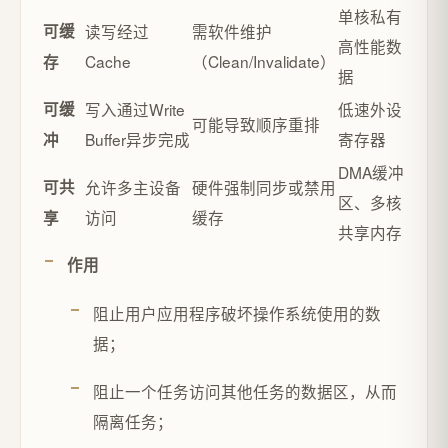
单核私有
可缓
读写经过
需软件维护
高性能数
Cache
（Clean/Invalidate）
存
据
可缓
写入通过Write
低速外设
可能导致顺序重排
Buffer异步完成
寄存器
冲
DMA缓冲
可共
允许多主设备
硬件强制同步或禁用
区、多核
访问
缓存
享
共享内存
作用
阻止用户应用程序破坏操作系统使用的数
据；
阻止一个任务访问其他任务的数据区，从而
隔离任务；