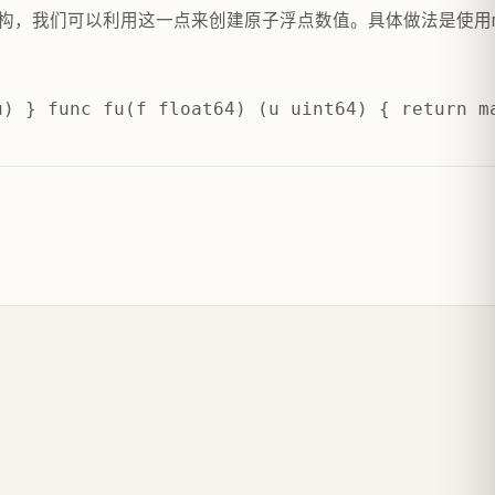
构，我们可以利用这一点来创建原子浮点数值。具体做法是使用
u) } func fu(f float64) (u uint64) { return m