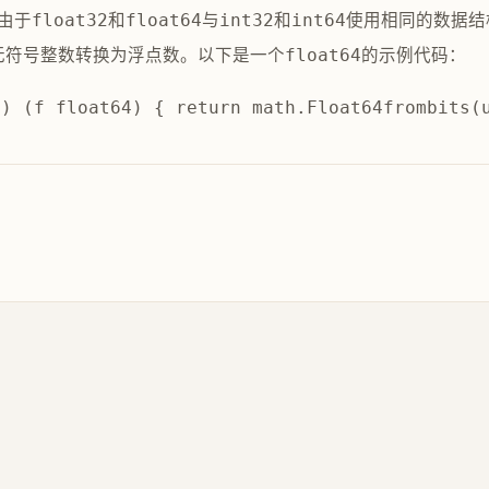
由于
和
与
和
使用相同的数据结
float32
float64
int32
int64
无符号整数转换为浮点数。以下是一个
的示例代码：
float64
4) (f float64) { return math.Float64frombits(